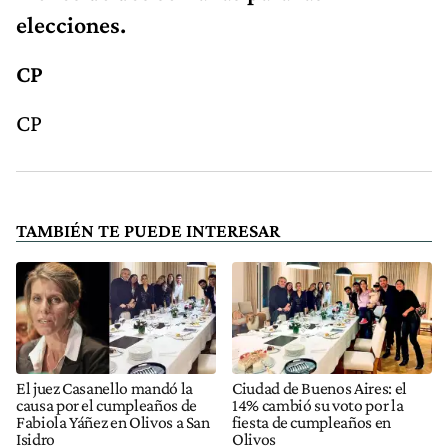
elecciones.
CP
CP
TAMBIÉN TE PUEDE INTERESAR
El juez Casanello mandó la
Ciudad de Buenos Aires: el
causa por el cumpleaños de
14% cambió su voto por la
Fabiola Yáñez en Olivos a San
fiesta de cumpleaños en
Isidro
Olivos