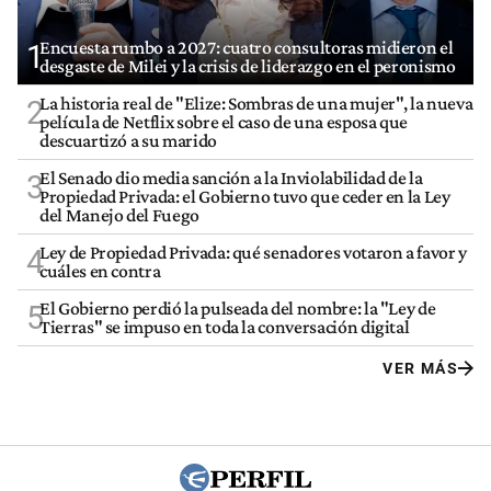
Encuesta rumbo a 2027: cuatro consultoras midieron el
1
desgaste de Milei y la crisis de liderazgo en el peronismo
La historia real de "Elize: Sombras de una mujer", la nueva
2
película de Netflix sobre el caso de una esposa que
descuartizó a su marido
El Senado dio media sanción a la Inviolabilidad de la
3
Propiedad Privada: el Gobierno tuvo que ceder en la Ley
del Manejo del Fuego
Ley de Propiedad Privada: qué senadores votaron a favor y
4
cuáles en contra
El Gobierno perdió la pulseada del nombre: la "Ley de
5
Tierras" se impuso en toda la conversación digital
VER MÁS