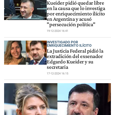
Kueider pidió quedar libre
en la causa que lo investiga
por enriquecimiento ilícito
en Argentina y acusó
"persecución política"
19-12-2024 16:41
INVESTIGADO POR
ENRIQUECIMIENTO ILÍCITO
La Justicia Federal pidió la
extradición del exsenador
Edgardo Kueider y su
secretaria
17-12-2024 16:15