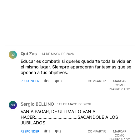
Comentario de Qui Zas.
Qui Zas
14 DE MAYO DE 2026
QZ
Educar es combatir si querés quedarte toda la vida en
el mismo lugar. Siempre aparecerán fantasmas que se
oponen a tus objetivos.
RESPONDER
0
0
COMPARTIR
MARCAR
COMO
INAPROPIADO
Comentario de Sergio BELLINO.
Sergio BELLINO
13 DE MAYO DE 2026
SB
VAN A PAGAR, DE ULTIMA LO VAN A
HACER..................................SACANDOLE A LOS
JUBILADOS
RESPONDER
1
2
COMPARTIR
MARCAR
COMO
INAPROPIADO