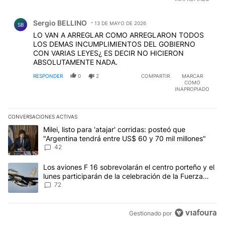
Comentario de Sergio BELLINO.
Sergio BELLINO
13 DE MAYO DE 2026
SB
LO VAN A ARREGLAR COMO ARREGLARON TODOS
LOS DEMAS INCUMPLIMIENTOS DEL GOBIERNO
CON VARIAS LEYES¿ ES DECIR NO HICIERON
ABSOLUTAMENTE NADA.
RESPONDER
0
2
COMPARTIR
MARCAR
COMO
INAPROPIADO
CONVERSACIONES ACTIVAS
Este listado muestra los artículos con más comentarios en los últim
Un artículo de tendencia con el título "Milei, listo para 'atajar' c
Milei, listo para 'atajar' corridas: posteó que
"Argentina tendrá entre US$ 60 y 70 mil millones"
42
Un artículo de tendencia con el título "Los aviones F 16 sobrevola
Los aviones F 16 sobrevolarán el centro porteño y el
lunes participarán de la celebración de la Fuerza
Aérea
72
Gestionado por