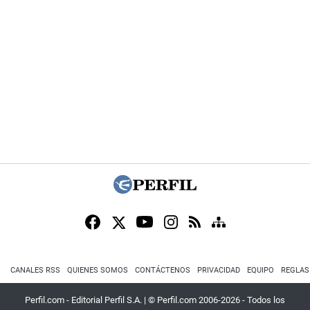
CANALES RSS
QUIENES SOMOS
CONTÁCTENOS
PRIVACIDAD
EQUIPO
REGLAS
Perfil.com - Editorial Perfil S.A.
| © Perfil.com 2006-2026 - Todos los