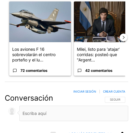
Un artículo de tendencia con el título "Los aviones F 16 sobrevo
Un artículo de tendencia con el
Los aviones F 16
Milei, listo para 'atajar'
sobrevolarán el centro
corridas: posteó que
porteño y el lu...
"Argent...
72 comentarios
42 comentarios
INICIAR SESIÓN
|
CREAR CUENTA
Conversación
SIGA ESTA CO
SEGUIR