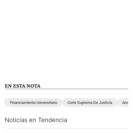
EN ESTA NOTA
Financiamiento Universitario
Corte Suprema De Justicia
André
Noticias en Tendencia
Este listado muestra los artículos con más comentarios en los últim