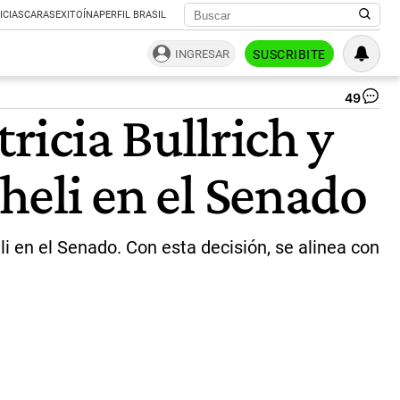
ICIAS
CARAS
EXITOÍNA
PERFIL BRASIL
INGRESAR
SUSCRIBITE
49
Fr
ricia Bullrich y
Pao
|
Ca
cheli en el Senado
de
vi
li en el Senado. Con esta decisión, se alinea con