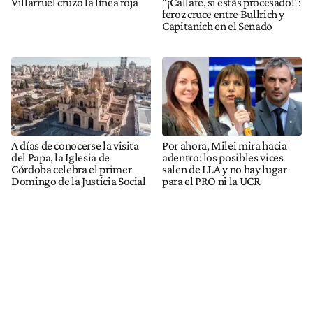
Villarruel cruzó la línea roja
“¡Callate, si estás procesado!”:
feroz cruce entre Bullrich y
Capitanich en el Senado
A días de conocerse la visita
Por ahora, Milei mira hacia
del Papa, la Iglesia de
adentro: los posibles vices
Córdoba celebra el primer
salen de LLA y no hay lugar
Domingo de la Justicia Social
para el PRO ni la UCR