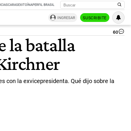
ICIAS
CARAS
EXITOÍNA
PERFIL BRASIL
INGRESAR
SUSCRIBITE
60
Gu
 la batalla
Fr
|
CE
 Kirchner
s con la exvicepresidenta. Qué dijo sobre la