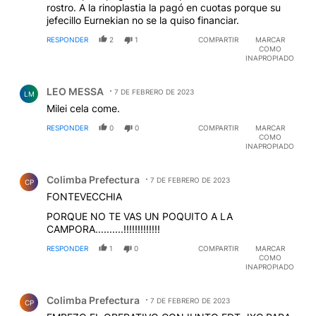
jefecillo Eurnekian no se la quiso financiar.
RESPONDER
2
1
COMPARTIR
MARCAR
COMO
INAPROPIADO
Comentario de LEO MESSA.
LEO MESSA
7 DE FEBRERO DE 2023
LM
Milei cela come.
RESPONDER
0
0
COMPARTIR
MARCAR
COMO
INAPROPIADO
Comentario de Colimba Prefectura.
Colimba Prefectura
7 DE FEBRERO DE 2023
CP
FONTEVECCHIA
PORQUE NO TE VAS UN POQUITO A LA
CAMPORA..........!!!!!!!!!!!!!
RESPONDER
1
0
COMPARTIR
MARCAR
COMO
INAPROPIADO
Comentario de Colimba Prefectura.
Colimba Prefectura
7 DE FEBRERO DE 2023
CP
EMPEZO EL OPERATIVO CONJUNTO FDT-JXC PARA
RESTARLE VOTOS A MILEI, ES EVIDENTE QUE