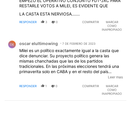
LA CASTA ESTA NERVIOSA.......
RESPONDER
3
0
COMPARTIR
MARCAR
COMO
INAPROPIADO
Comentario de oscar elultimowing.
oscar elultimowing
7 DE FEBRERO DE 2023
OE
Milei es un político exactamente igual a la casta que
dice denunciar. Su proyecto político genera las
mismas chanchadas que las de los partidos
tradicionales. En las próximas elecciones tendrá una
primaverita solo en CABA y en el resto del país
rebotará por estas cuestiones de que es un sello con
Leer mas
una lista de carreristas ignotos que ven una
RESPONDER
1
0
COMPARTIR
MARCAR
oportunidad de colgarse del estado siendo concejal o
COMO
diputado. La podredumbre en que vivimos gracias a
INAPROPIADO
FdT y JxC se le suma este filofascista para terminar
con lo que queda de país.