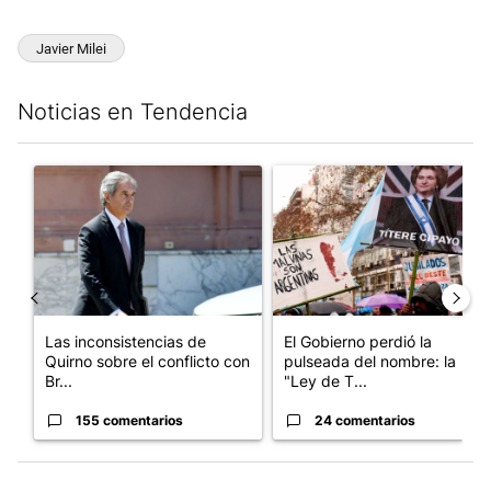
Javier Milei
Noticias en Tendencia
Este listado muestra los artículos con más comentarios en los últim
Un artículo de tendencia con el título "Las inconsistencias de Q
Un artículo de tendencia con e
Las inconsistencias de
El Gobierno perdió la
Quirno sobre el conflicto con
pulseada del nombre: la
Br...
"Ley de T...
155 comentarios
24 comentarios
INICIAR SESIÓN
|
CREAR CUENTA