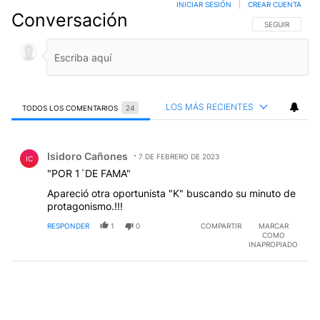
Conversación
SIGA ESTA CO
SEGUIR
LOS MÁS RECIENTES
TODOS LOS COMENTARIOS
24
Todos los comentarios
Comentario de Isidoro Cañones.
Isidoro Cañones
7 DE FEBRERO DE 2023
IC
"POR 1´DE FAMA"
Apareció otra oportunista "K" buscando su minuto de
protagonismo.!!!
RESPONDER
1
0
COMPARTIR
MARCAR
COMO
INAPROPIADO