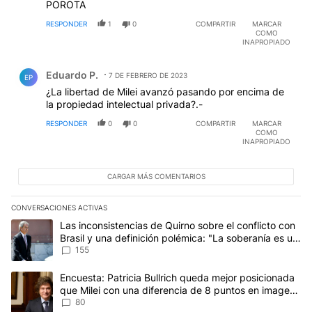
RESPONDER
1
0
COMPARTIR
MARCAR
COMO
INAPROPIADO
Comentario de Eduardo P..
Eduardo P.
7 DE FEBRERO DE 2023
EP
¿La libertad de Milei avanzó pasando por encima de
la propiedad intelectual privada?.-
RESPONDER
0
0
COMPARTIR
MARCAR
COMO
INAPROPIADO
CARGAR MÁS COMENTARIOS
CONVERSACIONES ACTIVAS
Este listado muestra los artículos con más comentarios en los últim
Un artículo de tendencia con el título "Las inconsistencias de Qui
Las inconsistencias de Quirno sobre el conflicto con
Brasil y una definición polémica: "La soberanía es un
concepto antiguo"
155
Un artículo de tendencia con el título "Encuesta: Patricia Bullri
Encuesta: Patricia Bullrich queda mejor posicionada
que Milei con una diferencia de 8 puntos en imagen
negativa
80