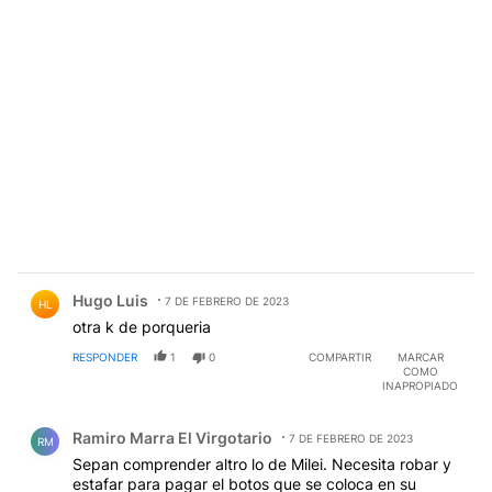
Comentario de Hugo Luis.
Hugo Luis
7 DE FEBRERO DE 2023
HL
otra k de porqueria
RESPONDER
1
0
COMPARTIR
MARCAR
COMO
INAPROPIADO
Comentario de Ramiro Marra El Virgotario.
Ramiro Marra El Virgotario
7 DE FEBRERO DE 2023
RM
Sepan comprender altro lo de Milei. Necesita robar y
estafar para pagar el botos que se coloca en su
rostro. A la rinoplastia la pagó en cuotas porque su