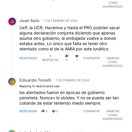
COMO
INAPROPIADO
Comentario de Juan Solo.
Juan Solo
7 DE FEBRERO DE 2024
JS
UxP, la UCR, Hacemos y hasta el PRO podrían sacar
alguna declaración conjunta diciendo que apenas
asuma otro gobierno, la embajada vuelve a donde
estaba antes. Lo único que falta es tener otro
atentado como el de la AMIA por este lunático.
1
RESPONDER
COMPARTIR
MARCAR
RESPUESTA
6
1
COMO
INAPROPIADO
Respuesta de Eduardo Tonelli.
Eduardo Tonelli
7 DE FEBRERO DE 2024
ET
Replying to deactivated user
los atentados fueron en epocas de gobierno
peronista. Nunca< lo olvides. Y no se puede ser tan
cobarde de estar teniendo miedo siempre.
RESPONDER
0
0
COMPARTIR
MARCAR
COMO
INAPROPIADO
Comentario de Luis Andrés Márquez.