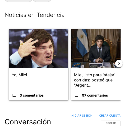
Noticias en Tendencia
Este listado muestra los artículos con más comentarios en los últim
Un artículo de tendencia con el título "Yo, Milei" con 3 comentar
Un artículo de tendencia con el
Yo, Milei
Milei, listo para 'atajar'
corridas: posteó que
"Argent...
3 comentarios
97 comentarios
INICIAR SESIÓN
|
CREAR CUENTA
Conversación
SIGA ESTA CO
SEGUIR