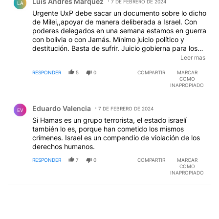
Luis Andrés Márquez
7 DE FEBRERO DE 2024
LA
Urgente UxP debe sacar un documento sobre lo dicho
de Milei,,apoyar de manera deliberada a Israel. Con
poderes delegados en una semana estamos en guerra
con bolivia o con Jamás. Mínimo juicio político y
destitución. Basta de sufrir. Juicio gobierna para los
intereses de EEUU e Israel..CONSULTTA
Leer mas
popular,,incluya, si los argentino queremos que
RESPONDER
5
0
COMPARTIR
MARCAR
gobierne para EEUU e israel
COMO
INAPROPIADO
Comentario de Eduardo Valencia.
Eduardo Valencia
7 DE FEBRERO DE 2024
EV
Si Hamas es un grupo terrorista, el estado israelí
también lo es, porque han cometido los mismos
crímenes. Israel es un compendio de violación de los
derechos humanos.
RESPONDER
7
0
COMPARTIR
MARCAR
COMO
INAPROPIADO