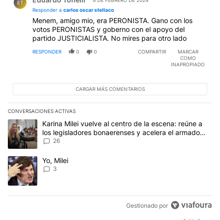
8 DE FEBRERO DE 2024
ET
Responder a
carlos oscar stellaco
Menem, amigo mio, era PERONISTA. Gano con los
votos PERONISTAS y goberno con el apoyo del
partido JUSTICIALISTA. No mires para otro lado
RESPONDER
0
0
COMPARTIR
MARCAR
COMO
INAPROPIADO
CARGAR MÁS COMENTARIOS
CONVERSACIONES ACTIVAS
Este listado muestra los artículos con más comentarios en los últim
Un artículo de tendencia con el título "Karina Milei vuelve al cen
Karina Milei vuelve al centro de la escena: reúne a
los legisladores bonaerenses y acelera el armado
para 2027
26
Un artículo de tendencia con el título "Yo, Milei" con 3 comentarios
Yo, Milei
3
Gestionado por