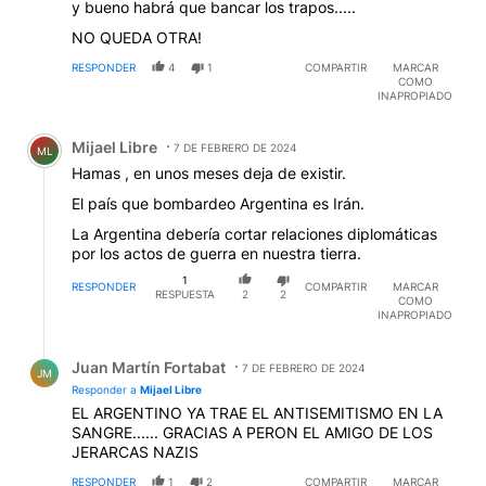
y bueno habrá que bancar los trapos.....
NO QUEDA OTRA!
RESPONDER
4
1
COMPARTIR
MARCAR
COMO
INAPROPIADO
Comentario de Mijael Libre.
Mijael Libre
7 DE FEBRERO DE 2024
ML
Hamas , en unos meses deja de existir.
El país que bombardeo Argentina es Irán.
La Argentina debería cortar relaciones diplomáticas
por los actos de guerra en nuestra tierra.
1
RESPONDER
COMPARTIR
MARCAR
RESPUESTA
2
2
COMO
INAPROPIADO
Respuesta de Juan Martín Fortabat.
Juan Martín Fortabat
7 DE FEBRERO DE 2024
JM
Responder a
Mijael Libre
EL ARGENTINO YA TRAE EL ANTISEMITISMO EN LA
SANGRE...... GRACIAS A PERON EL AMIGO DE LOS
JERARCAS NAZIS
RESPONDER
1
2
COMPARTIR
MARCAR