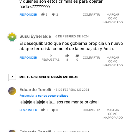
y quienes son estos criminales para objetar
nada<?????????
RESPONDER
3
2
COMPARTIR
MARCAR
COMO
INAPROPIADO
Comentario de Susu Eyheralde.
Susu Eyheralde
6 DE FEBRERO DE 2024
SE
El desequilibrado que nos gobierna propicia un nuevo
ataque terrorista como el de la embajada y Amia.
9
RESPONDER
COMPARTIR
MARCAR
RESPUESTAS
8
0
COMO
INAPROPIADO
7 respuestas más antiguas
MOSTRAR RESPUESTAS MÁS ANTIGUAS
7
Respuesta de Eduardo Tonelli.
Eduardo Tonelli
8 DE FEBRERO DE 2024
ET
Responder a
carlos oscar stellaco
jajajajajajajajajaja....sos realmente original
RESPONDER
0
0
COMPARTIR
MARCAR
COMO
INAPROPIADO
Respuesta de Eduardo Tonelli.
Eduardo Tonelli