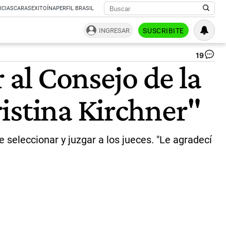
ICIAS
CARAS
EXITOÍNA
PERFIL BRASIL
INGRESAR
SUSCRIBITE
19
Re
 al Consejo de la
y
Cri
|
istina Kirchner"
CE
PE
e seleccionar y juzgar a los jueces. "Le agradecí