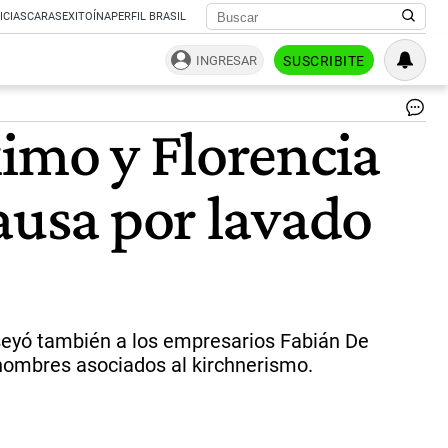
ICIAS
CARAS
EXITOÍNA
PERFIL BRASIL
INGRESAR
SUSCRIBITE
Cri
ximo y Florencia
Kir
Se
|
ausa por lavado
Ce
Per
reseyó también a los empresarios Fabián De
 nombres asociados al kirchnerismo.