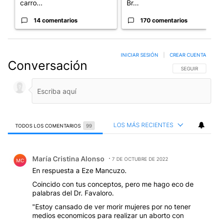
carro...
Br...
14 comentarios
170 comentarios
INICIAR SESIÓN
|
CREAR CUENTA
Conversación
SIGA ESTA CO
SEGUIR
LOS MÁS RECIENTES
TODOS LOS COMENTARIOS
99
Todos los comentarios
Comentario de María Cristina Alonso.
María Cristina Alonso
7 DE OCTUBRE DE 2022
MC
En respuesta a Eze Mancuzo.
Coincido con tus conceptos, pero me hago eco de
palabras del Dr. Favaloro.
"Estoy cansado de ver morir mujeres por no tener
medios economicos para realizar un aborto con