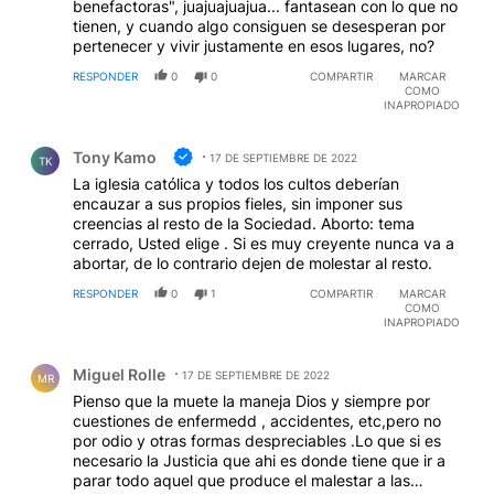
benefactoras", juajuajuajua... fantasean con lo que no
tienen, y cuando algo consiguen se desesperan por
pertenecer y vivir justamente en esos lugares, no?
RESPONDER
0
0
COMPARTIR
MARCAR
COMO
INAPROPIADO
Comentario de Tony Kamo.
Tony Kamo
17 DE SEPTIEMBRE DE 2022
TK
La iglesia católica y todos los cultos deberían
encauzar a sus propios fieles, sin imponer sus
creencias al resto de la Sociedad. Aborto: tema
cerrado, Usted elige . Si es muy creyente nunca va a
abortar, de lo contrario dejen de molestar al resto.
RESPONDER
0
1
COMPARTIR
MARCAR
COMO
INAPROPIADO
Comentario de Miguel Rolle.
Miguel Rolle
17 DE SEPTIEMBRE DE 2022
MR
Pienso que la muete la maneja Dios y siempre por
cuestiones de enfermedd , accidentes, etc,pero no
por odio y otras formas despreciables .Lo que si es
necesario la Justicia que ahi es donde tiene que ir a
parar todo aquel que produce el malestar a las