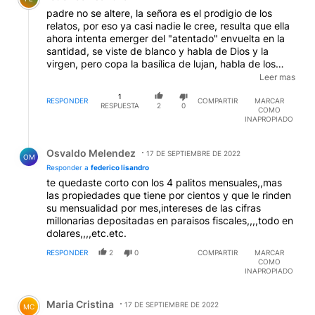
padre no se altere, la señora es el prodigio de los
relatos, por eso ya casi nadie le cree, resulta que ella
ahora intenta emerger del "atentado" envuelta en la
santidad, se viste de blanco y habla de Dios y la
virgen, pero copa la basílica de lujan, habla de los
pobres pero embolsa 4 millones de pesos por mes,
Leer mas
habla de los desarrapados vistiendo paños
1
importados, y critica a los que importan y dan trabajo
RESPONDER
COMPARTIR
MARCAR
RESPUESTA
2
0
COMO
ella que vive usando lujo importado sin haber
INAPROPIADO
trabajado nunca, padre la culpa la tiene su santidad
que se paso años bendiciendo delincuentesss
Respuesta de Osvaldo Melendez.
haciendo politicabarata, mandando rosarios a los
Osvaldo Melendez
17 DE SEPTIEMBRE DE 2022
OM
corruptoss padre no se enoje quizá un dia el mundo
Responder a
federico lisandro
sea mas justo y ustedes dejen tambien de hacer
te quedaste corto con los 4 palitos mensuales,,mas
caridad con la plata del ajena, quiza ustedes paguen
las propiedades que tiene por cientos y que le rinden
impuestos y sus obispos y seminaristas dejen de
su mensualidad por mes,intereses de las cifras
recibir un sueldo quizá padre el ejemplo empiece por
millonarias depositadas en paraisos fiscales,,,,todo en
casa y ustedes renuncien a los ingresos del estado de
dolares,,,,etc.etc.
alguien la señora aprendio el doblerelato de la
misericordia a los desposeídos y el buen vivir.
RESPONDER
2
0
COMPARTIR
MARCAR
COMO
INAPROPIADO
Comentario de Maria Cristina.
Maria Cristina
17 DE SEPTIEMBRE DE 2022
MC