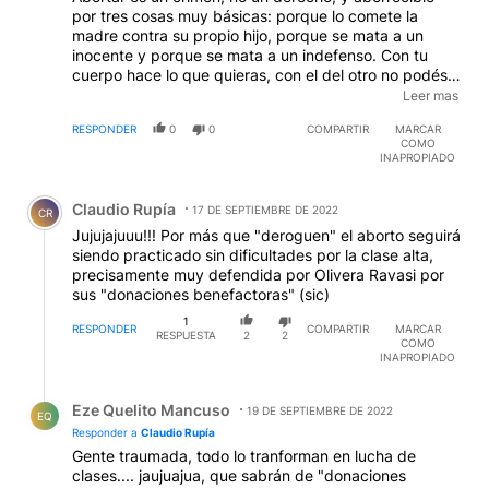
por tres cosas muy básicas: porque lo comete la
madre contra su propio hijo, porque se mata a un
inocente y porque se mata a un indefenso. Con tu
cuerpo hace lo que quieras, con el del otro no podés,
lamento querido, pero es así te guste o no y diga lo
Leer mas
que diga la ley Positiva. Pero sé que es dificil para tu
RESPONDER
0
0
COMPARTIR
MARCAR
comprensión, palabras raras, no? Quizás
COMO
razonamientos demasiados complejos... de manual, se
INAPROPIADO
te cae el resentimiento en cada una de tus palabras.
Comentario de Claudio Rupía.
Mirá, de buena onda te digo: arreglá las broncas de la
Claudio Rupía
niñez con tu papi y vas a ver que vas a ser más feliz.
17 DE SEPTIEMBRE DE 2022
CR
Abz.
Jujujajuuu!!! Por más que "deroguen" el aborto seguirá
siendo practicado sin dificultades por la clase alta,
precisamente muy defendida por Olivera Ravasi por
sus "donaciones benefactoras" (sic)
1
RESPONDER
COMPARTIR
MARCAR
RESPUESTA
2
2
COMO
INAPROPIADO
Respuesta de Eze Quelito Mancuso.
Eze Quelito Mancuso
19 DE SEPTIEMBRE DE 2022
EQ
Responder a
Claudio Rupía
Gente traumada, todo lo tranforman en lucha de
clases.... jaujuajua, que sabrán de "donaciones