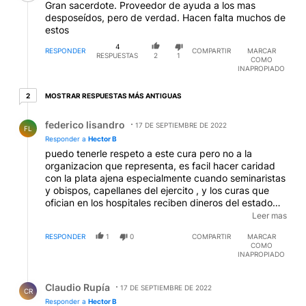
Gran sacerdote. Proveedor de ayuda a los mas
desposeídos, pero de verdad. Hacen falta muchos de
estos
4
RESPONDER
COMPARTIR
MARCAR
RESPUESTAS
2
1
COMO
INAPROPIADO
2 respuestas más antiguas
MOSTRAR RESPUESTAS MÁS ANTIGUAS
2
Respuesta de federico lisandro.
federico lisandro
17 DE SEPTIEMBRE DE 2022
FL
Responder a
Hector B
puedo tenerle respeto a este cura pero no a la
organizacion que representa, es facil hacer caridad
con la plata ajena especialmente cuando seminaristas
y obispos, capellanes del ejercito , y los curas que
ofician en los hospitales reciben dineros del estado
mensualmente, la iglesia se nutre de algunos pocos
Leer mas
integrantes eticos, pero oculta a curas abusadores,
RESPONDER
1
0
COMPARTIR
MARCAR
protege apederastasss, dentro de una institucion
COMO
sumida en la corrupcion, es muy hipocrita la imagen
INAPROPIADO
del papa pidiendo perdon por el genocidio etnico en
Respuesta de Claudio Rupía.
canada ,no se necesita pedir perdon se necesita
Claudio Rupía
hacer justicia
17 DE SEPTIEMBRE DE 2022
CR
Responder a
Hector B