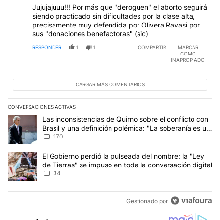
Jujujajuuu!!! Por más que "deroguen" el aborto seguirá
siendo practicado sin dificultades por la clase alta,
precisamente muy defendida por Olivera Ravasi por
sus "donaciones benefactoras" (sic)
RESPONDER
1
1
COMPARTIR
MARCAR
COMO
INAPROPIADO
CARGAR MÁS COMENTARIOS
CONVERSACIONES ACTIVAS
Este listado muestra los artículos con más comentarios en los últim
Un artículo de tendencia con el título "Las inconsistencias de Qui
Las inconsistencias de Quirno sobre el conflicto con
Brasil y una definición polémica: "La soberanía es un
concepto antiguo"
170
Un artículo de tendencia con el título "El Gobierno perdió la puls
El Gobierno perdió la pulseada del nombre: la "Ley
de Tierras" se impuso en toda la conversación digital
34
Gestionado por