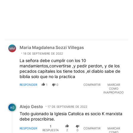
Comentario de Maria Magdalena Sozzi Villegas.
Maria Magdalena Sozzi Villegas
MM
18 DE SEPTIEMBRE DE 2022
La señora debe cumplir con los 10
mandamientos,convertirse ,y pedir perdon, y de los
pecados capitales los tiene todos ,el diablo sabe de
biblia solo que no la practica
RESPONDER
1
0
COMPARTIR
MARCAR
COMO
INAPROPIADO
Comentario de Alejo Gesto.
Alejo Gesto
17 DE SEPTIEMBRE DE 2022
AG
Todo guionado la Iglesia Catolica es socio K marxista
debe proscribirse.
1
RESPONDER
COMPARTIR
MARCAR
RESPUESTA
2
0
COMO