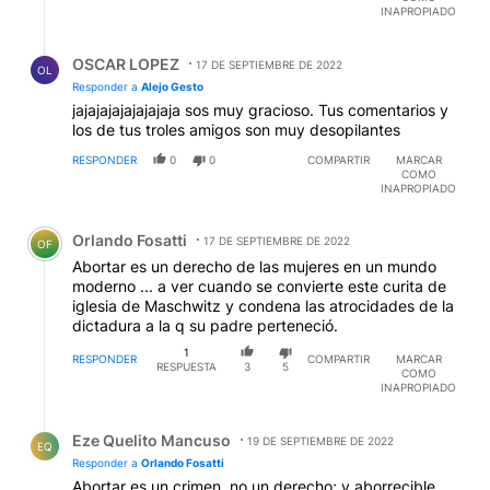
INAPROPIADO
Respuesta de OSCAR LOPEZ.
OSCAR LOPEZ
17 DE SEPTIEMBRE DE 2022
OL
Responder a
Alejo Gesto
jajajajajajajajaja sos muy gracioso. Tus comentarios y
los de tus troles amigos son muy desopilantes
RESPONDER
0
0
COMPARTIR
MARCAR
COMO
INAPROPIADO
Comentario de Orlando Fosatti.
Orlando Fosatti
17 DE SEPTIEMBRE DE 2022
OF
Abortar es un derecho de las mujeres en un mundo
moderno ... a ver cuando se convierte este curita de
iglesia de Maschwitz y condena las atrocidades de la
dictadura a la q su padre perteneció.
1
RESPONDER
COMPARTIR
MARCAR
RESPUESTA
3
5
COMO
INAPROPIADO
Respuesta de Eze Quelito Mancuso.
Eze Quelito Mancuso
19 DE SEPTIEMBRE DE 2022
EQ
Responder a
Orlando Fosatti
Abortar es un crimen, no un derecho; y aborrecible