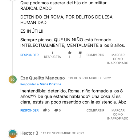
Que podemos esperar del hijo de un militar
RADICALIZADO
DETENIDO EN ROMA, POR DELITOS DE LESA
HUMANIDAD
ES INÚTIL!!
Siempre pienso, QUE UN NIÑO está formado
INTELECTUALMENTE, MENTALMENTE a los 8 años.
1
RESPONDER
COMPARTIR
MARCAR
RESPUESTA
1
3
COMO
INAPROPIADO
Respuesta de Eze Quelito Mancuso.
Eze Quelito Mancuso
19 DE SEPTIEMBRE DE 2022
EQ
Responder a
Maria Cristina
Inentendible: detenido, Roma, niño formado a los 8
años??? De que estarás hablando? Una cosa sí es
clara, estás un poco resentido con la existencia. Abz
RESPONDER
0
0
COMPARTIR
MARCAR
COMO
INAPROPIADO
Comentario de Hector B.
Hector B
17 DE SEPTIEMBRE DE 2022
HB