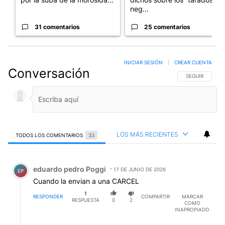
neg...
31 comentarios
25 comentarios
INICIAR SESIÓN
|
CREAR CUENTA
Conversación
SIGA ESTA CO
SEGUIR
LOS MÁS RECIENTES
TODOS LOS COMENTARIOS
33
Todos los comentarios
Comentario de eduardo pedro Poggi.
eduardo pedro Poggi
17 DE JUNIO DE 2026
EP
Cuando la envian a una CARCEL
1
RESPONDER
COMPARTIR
MARCAR
RESPUESTA
0
2
COMO
INAPROPIADO