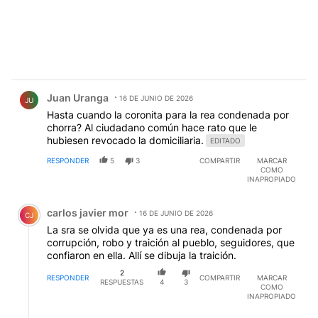
Comentario de Juan Uranga.
Juan Uranga
16 DE JUNIO DE 2026
JU
Hasta cuando la coronita para la rea condenada por
chorra? Al ciudadano común hace rato que le
hubiesen revocado la domiciliaria.
EDITADO
RESPONDER
5
3
COMPARTIR
MARCAR
COMO
INAPROPIADO
Comentario de carlos javier mor.
carlos javier mor
16 DE JUNIO DE 2026
CJ
La sra se olvida que ya es una rea, condenada por
corrupción, robo y traición al pueblo, seguidores, que
confiaron en ella. Allí se dibuja la traición.
2
RESPONDER
COMPARTIR
MARCAR
RESPUESTAS
4
3
COMO
INAPROPIADO