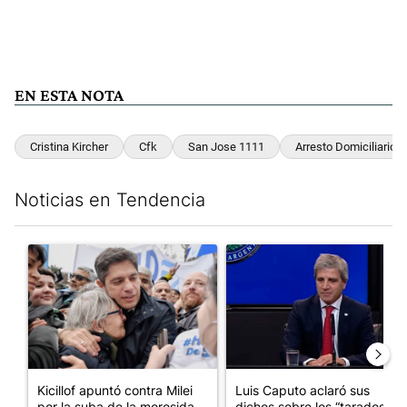
EN ESTA NOTA
Cristina Kircher
Cfk
San Jose 1111
Arresto Domiciliario
Noticias en Tendencia
Este listado muestra los artículos con más comentarios en los últim
Un artículo de tendencia con el título "Kicillof apuntó contra Mil
Un artículo de tendencia con e
Kicillof apuntó contra Milei
Luis Caputo aclaró sus
por la suba de la morosida...
dichos sobre los “tarados” y