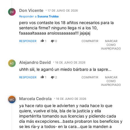
Respuesta de Don Vicente.
Don Vicente
17 DE JUNIO DE 2026
DV
Responder a
Susana Trubba
pero vos contaste los 18 añitos necesarios para la
sentencia firme? ninguno llega ni a los 10,
faaaaaltaaaaa ansiossaaaaaa!!! jajajaj
RESPONDER
1
0
COMPARTIR
MARCAR
COMO
INAPROPIADO
Comentario de Alejandro David.
Alejandro David
16 DE JUNIO DE 2026
AD
uhhh siii, le agarró un miedo bárbaro a la sapre...
RESPONDER
1
2
COMPARTIR
MARCAR
COMO
INAPROPIADO
Comentario de Marcela Cedrola.
Marcela Cedrola
16 DE JUNIO DE 2026
MC
ya hace rato que le advierten y nada hace lo que
quiere, vuelve el bla, bla de la justicia y ella
impertérrita tomando sus licencias y pidiendo cada
día más excepciones...basta probaron los beneficios y
se les ría-y a todos- en la cara...que la manden a