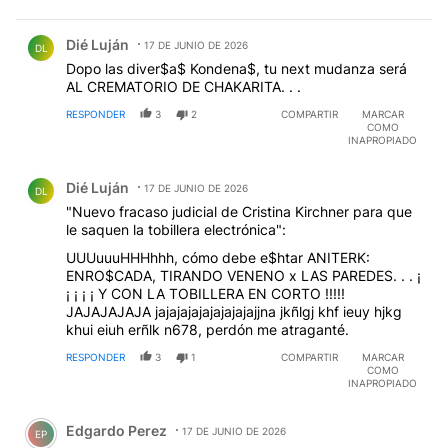
Comentario de Dié Luján.
Dié Luján
17 DE JUNIO DE 2026
DL
Dopo las diver$a$ Kondena$, tu next mudanza será
AL CREMATORIO DE CHAKARITA. . .
RESPONDER
3
2
COMPARTIR
MARCAR
COMO
INAPROPIADO
Comentario de Dié Luján.
Dié Luján
17 DE JUNIO DE 2026
DL
"Nuevo fracaso judicial de Cristina Kirchner para que
le saquen la tobillera electrónica":
UUUuuuHHHhhh, cómo debe e$htar ANITERK:
ENRO$CADA, TIRANDO VENENO x LAS PAREDES. . . ¡
¡ ¡ ¡ ¡ Y CON LA TOBILLERA EN CORTO !!!!!
JAJAJAJAJA jajajajajajajajajajjna jkñlgj khf ieuy hjkg
khui eiuh erñlk n678, perdón me atraganté.
RESPONDER
3
1
COMPARTIR
MARCAR
COMO
INAPROPIADO
Comentario de Edgardo Perez.
Edgardo Perez
17 DE JUNIO DE 2026
EP