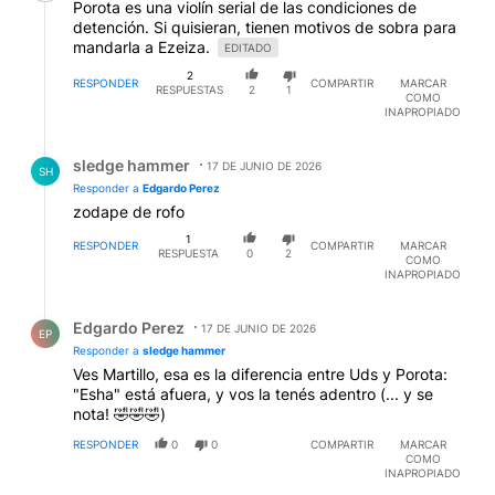
Porota es una violín serial de las condiciones de
detención. Si quisieran, tienen motivos de sobra para
mandarla a Ezeiza.
EDITADO
2
RESPONDER
COMPARTIR
MARCAR
RESPUESTAS
2
1
COMO
INAPROPIADO
Respuesta de sledge hammer.
sledge hammer
17 DE JUNIO DE 2026
SH
Responder a
Edgardo Perez
zodape de rofo
1
RESPONDER
COMPARTIR
MARCAR
RESPUESTA
0
2
COMO
INAPROPIADO
Respuesta de Edgardo Perez.
Edgardo Perez
17 DE JUNIO DE 2026
EP
Responder a
sledge hammer
Ves Martillo, esa es la diferencia entre Uds y Porota:
"Esha" está afuera, y vos la tenés adentro (... y se
nota! 🤣🤣🤣)
RESPONDER
0
0
COMPARTIR
MARCAR
COMO
INAPROPIADO