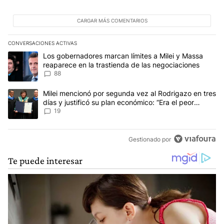
CARGAR MÁS COMENTARIOS
CONVERSACIONES ACTIVAS
Este listado muestra los artículos con más comentarios en los últim
Un artículo de tendencia con el título "Los gobernadores marcan l
Los gobernadores marcan límites a Milei y Massa
reaparece en la trastienda de las negociaciones
88
Un artículo de tendencia con el título "Milei mencionó por segunda
Milei mencionó por segunda vez al Rodrigazo en tres
días y justificó su plan económico: “Era el peor
escenario posible”
19
Gestionado por