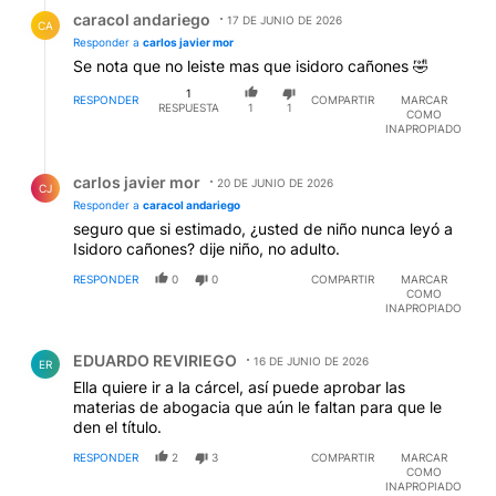
Respuesta de caracol andariego.
caracol andariego
17 DE JUNIO DE 2026
CA
Responder a
carlos javier mor
Se nota que no leiste mas que isidoro cañones 🤣
1
RESPONDER
COMPARTIR
MARCAR
RESPUESTA
1
1
COMO
INAPROPIADO
Respuesta de carlos javier mor.
carlos javier mor
20 DE JUNIO DE 2026
CJ
Responder a
caracol andariego
seguro que si estimado, ¿usted de niño nunca leyó a
Isidoro cañones? dije niño, no adulto.
RESPONDER
0
0
COMPARTIR
MARCAR
COMO
INAPROPIADO
Comentario de EDUARDO REVIRIEGO.
EDUARDO REVIRIEGO
16 DE JUNIO DE 2026
ER
Ella quiere ir a la cárcel, así puede aprobar las
materias de abogacia que aún le faltan para que le
den el título.
RESPONDER
2
3
COMPARTIR
MARCAR
COMO
INAPROPIADO