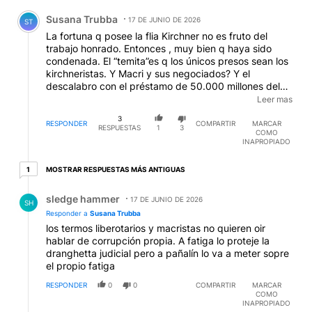
Comentario de Susana Trubba.
Susana Trubba
17 DE JUNIO DE 2026
ST
La fortuna q posee la flia Kirchner no es fruto del
trabajo honrado. Entonces , muy bien q haya sido
condenada. El “temita”es q los únicos presos sean los
kirchneristas. Y Macri y sus negociados? Y el
descalabro con el préstamo de 50.000 millones del
crédito cerca del final al gobierno de Macri, donde
Leer mas
estan ? Y ni hablar de Ritondo,Caputoy un montón
3
más q estan muertos de risa. Justicia justa, para
RESPONDER
COMPARTIR
MARCAR
RESPUESTAS
1
3
COMO
todos por igual. Mientras eso no se cumpla me
INAPROPIADO
importa un bledo q este presa o en la calle. Hay
demasiados sueltos
1 respuesta más antiguas
MOSTRAR RESPUESTAS MÁS ANTIGUAS
1
Respuesta de sledge hammer.
sledge hammer
17 DE JUNIO DE 2026
SH
Responder a
Susana Trubba
los termos liberotarios y macristas no quieren oir
hablar de corrupción propia. A fatiga lo proteje la
dranghetta judicial pero a pañalín lo va a meter sopre
el propio fatiga
RESPONDER
0
0
COMPARTIR
MARCAR
COMO
INAPROPIADO