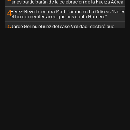
lunes participarán de la celebración de la Fuerza Aérea
4
Pérez-Reverte contra Matt Damon en La Odisea: "No es
el héroe mediterráneo que nos contó Homero"
5
Jorge Gorini, el juez del caso Vialidad, declaró que
Cristina Kirchner está pagando las consecuencias de
cometer "un delito comprobado"
VER MÁS
CANALES RSS
QUIENES SOMOS
CONTÁCTENOS
PRIVAC
Perfil.com - Editorial Perfil S.A.
| © Perfil.com 2006-2026 - Todos los