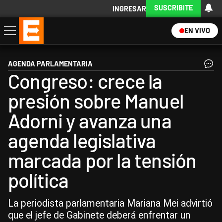
SUSCRIBITE
INGRESAR
EN VIVO
Economía
Política
Internacional
Actualidad
Descargá la App
AGENDA PARLAMENTARIA
Congreso: crece la
presión sobre Manuel
Adorni y avanza una
agenda legislativa
marcada por la tensión
política
La periodista parlamentaria Mariana Mei advirtió
que el jefe de Gabinete deberá enfrentar un