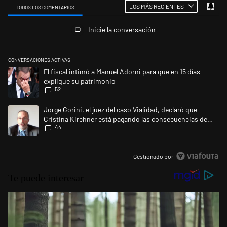
LOS MÁS RECIENTES
TODOS LOS COMENTARIOS
Todos los comentarios
Inicie la conversación
CONVERSACIONES ACTIVAS
Este listado muestra los artículos con más comentarios en los últimos 
Un artículo de tendencia con el título "El fiscal intimó a Manuel Adorni
El fiscal intimó a Manuel Adorni para que en 15 días
explique su patrimonio
52
Un artículo de tendencia con el título "Jorge Gorini, el juez del caso
Jorge Gorini, el juez del caso Vialidad, declaró que
Cristina Kirchner está pagando las consecuencias de
44
cometer "un delito comprobado"
Gestionado por