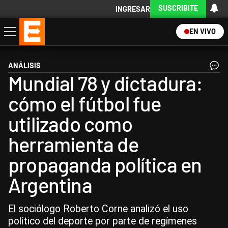
SUSCRIBITE
INGRESAR
EN VIVO
Economía
Política
Internacional
Actualidad
Descargá la App
ANÁLISIS
Mundial 78 y dictadura:
cómo el fútbol fue
utilizado como
herramienta de
propaganda política en
Argentina
El sociólogo Roberto Corne analizó el uso
político del deporte por parte de regímenes