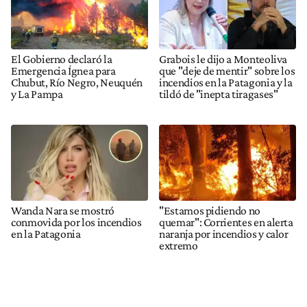
El Gobierno declaró la
Grabois le dijo a Monteoliva
Emergencia Ígnea para
que "deje de mentir" sobre los
Chubut, Río Negro, Neuquén
incendios en la Patagonia y la
y La Pampa
tildó de "inepta tiragases"
Wanda Nara se mostró
"Estamos pidiendo no
conmovida por los incendios
quemar": Corrientes en alerta
en la Patagonia
naranja por incendios y calor
extremo