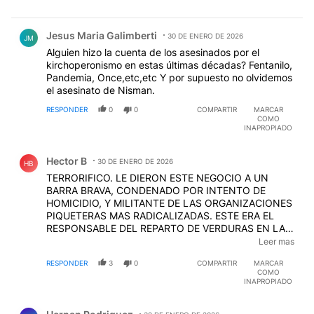
Comentario de Jesus Maria Galimberti.
Jesus Maria Galimberti
30 DE ENERO DE 2026
JM
Alguien hizo la cuenta de los asesinados por el
kirchoperonismo en estas últimas décadas? Fentanilo,
Pandemia, Once,etc,etc Y por supuesto no olvidemos
el asesinato de Nisman.
RESPONDER
0
0
COMPARTIR
MARCAR
COMO
INAPROPIADO
Comentario de Hector B.
Hector B
30 DE ENERO DE 2026
HB
TERRORIFICO. LE DIERON ESTE NEGOCIO A UN
BARRA BRAVA, CONDENADO POR INTENTO DE
HOMICIDIO, Y MILITANTE DE LAS ORGANIZACIONES
PIQUETERAS MAS RADICALIZADAS. ESTE ERA EL
RESPONSABLE DEL REPARTO DE VERDURAS EN LA
PLAZA DE MAYO, CUANDO LAS PROTESTAS. CON
Leer mas
CONTACTOS CON EL HAMPA Y VARIAS BARRAS
RESPONDER
3
0
COMPARTIR
MARCAR
BRAVAS QUE LE SON AFINES AL KIRCHAJE.
COMO
LUMPPENAJE CARCELARIO PUESTO A
INAPROPIADO
"EMPRESARIO" ACA ESTA EL RESULTADO. SE
Comentario de Hernan Rodriguez.
CREYERON IMPUNES, QUIENES DIERON LAS