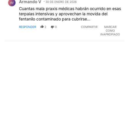
Armando V
30 DE ENERO DE 2026
AV
Cuantas mala praxis médicas habrán ocurrido en esas
terpaias intensivas y aprovechan la movida del
fentanilo contaminado para cubrirse...
RESPONDER
2
0
COMPARTIR
MARCAR
COMO
INAPROPIADO