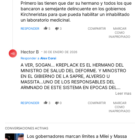
Primero las tienen que dar su hermano y todos los que
bancaron a semejante delincuente en los gobiernos
Kirchneristas para que pueda habilitar un inhabilitado
un laboratorio medicinal.
RESPONDER
5
3
COMPARTIR
MARCAR
COMO
INAPROPIADO
Respuesta de Hector B.
Hector B
30 DE ENERO DE 2026
HB
Responder a
Alex Corsi
A VER, SOGAN... KREPLACK ES EL HERMANO DEL
MINISTRO DE SALUD DEL DEFORME. Y MINOSTRO
EN EL GIBIERNO DE LA SAPRE, ALVERSO U
MASSITA...UNO DE LOS RESPONSABLES DEL
ARMNADO DE ESTE SISTEMA EN EPOCAS DEL
KIRCHAJE... EL RESPONSABLE QUE SEMEJANTE
Leer mas
ESPECIMEN SEA "EMPRESARIO"... ESA ES LA
RESPONDER
3
0
COMPARTIR
MARCAR
RESPONSABILIDAD MAYOR EN ESTE CASO. UN
COMO
KIRCHO PUESTO A MANEJAR EL FENTANILO,
INAPROPIADO
ELEMENTO IMPRESCINDIBLE PARA LA FABRICACION
DE SUSTANCIAS PROHIBIDAS... APRENDE A
MENSURAR RESPONSABILIDADAES, O TAL VEZ TE
CONVERSACIONES ACTIVAS
CONSUMIAS LO QUE ESTOS FABRICABAN Y NO
Este listado muestra los artículos con más comentarios en los últim
Un artículo de tendencia con el título "Los gobernadores marcan l
Los gobernadores marcan límites a Milei y Massa
PODES ENTENDER LA REALIDAD... SOGAN...