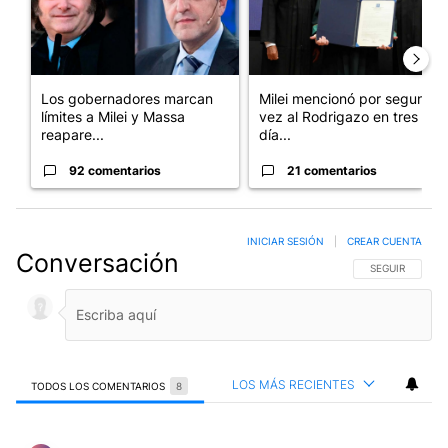
Los gobernadores marcan
Milei mencionó por segunda
límites a Milei y Massa
vez al Rodrigazo en tres
reapare...
día...
92 comentarios
21 comentarios
INICIAR SESIÓN
|
CREAR CUENTA
Conversación
SIGA ESTA CO
SEGUIR
LOS MÁS RECIENTES
TODOS LOS COMENTARIOS
8
Todos los comentarios
Comentario de Armando V.