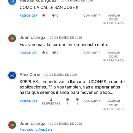
Hernan Rodriguez
AUTORIZACIONES Y APROBARON EL
30 DE ENERO DE 2026
HR
FUNCIONAMIENTO DE ESTE HOMBRE DEBEN SENTIR
COMO LA CALLE SAN JOSE !!!
TODO EL PESO DE LA LEY, Y POR FAVOR
RESPONDER
1
0
COMPARTIR
MARCAR
KIRCHNERISMO NUNCA MAS!!!
EDITADO
COMO
INAPROPIADO
Comentario de Juan Uranga.
Juan Uranga
30 DE ENERO DE 2026
JU
Es así nomas, la corrupción kirchnerista mata.
RESPONDER
5
3
COMPARTIR
MARCAR
COMO
INAPROPIADO
Comentario de Alex Corsi.
Alex Corsi
30 DE ENERO DE 2026
AC
KREPLAK... cuando vas a llamar a LUGONES a que de
explicaciones..?? o vos tambien, vas a esperar años
hasta que seamos irlanda para mover un dedo...
2
RESPONDER
COMPARTIR
MARCAR
RESPUESTAS
1
3
COMO
INAPROPIADO
Respuesta de Juan Uranga.
Juan Uranga
30 DE ENERO DE 2026
JU
Responder a
Alex Corsi