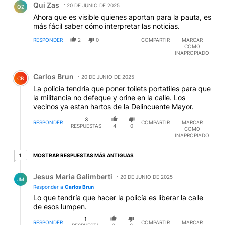
Qui Zas
20 DE JUNIO DE 2025
QZ
Ahora que es visible quienes aportan para la pauta, es
más fácil saber cómo interpretar las noticias.
RESPONDER
2
0
COMPARTIR
MARCAR
COMO
INAPROPIADO
Comentario de Carlos Brun.
Carlos Brun
20 DE JUNIO DE 2025
CB
La policia tendria que poner toilets portatiles para que
la militancia no defeque y orine en la calle. Los
vecinos ya estan hartos de la Delincuente Mayor.
3
RESPONDER
COMPARTIR
MARCAR
RESPUESTAS
4
0
COMO
INAPROPIADO
1 respuesta más antiguas
MOSTRAR RESPUESTAS MÁS ANTIGUAS
1
Respuesta de Jesus Maria Galimberti.
Jesus Maria Galimberti
20 DE JUNIO DE 2025
JM
Responder a
Carlos Brun
Lo que tendría que hacer la policía es liberar la calle
de esos lumpen.
1
RESPONDER
COMPARTIR
MARCAR