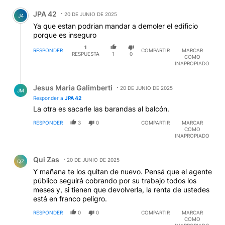
Comentario de JPA 42.
JPA 42
20 DE JUNIO DE 2025
J4
Ya que estan podrian mandar a demoler el edificio
porque es inseguro
1
RESPONDER
COMPARTIR
MARCAR
RESPUESTA
1
0
COMO
INAPROPIADO
Respuesta de Jesus Maria Galimberti.
Jesus Maria Galimberti
20 DE JUNIO DE 2025
JM
Responder a
JPA 42
La otra es sacarle las barandas al balcón.
RESPONDER
3
0
COMPARTIR
MARCAR
COMO
INAPROPIADO
Comentario de Qui Zas.
Qui Zas
20 DE JUNIO DE 2025
QZ
Y mañana te los quitan de nuevo. Pensá que el agente
público seguirá cobrando por su trabajo todos los
meses y, si tienen que devolverla, la renta de ustedes
está en franco peligro.
RESPONDER
0
0
COMPARTIR
MARCAR
COMO