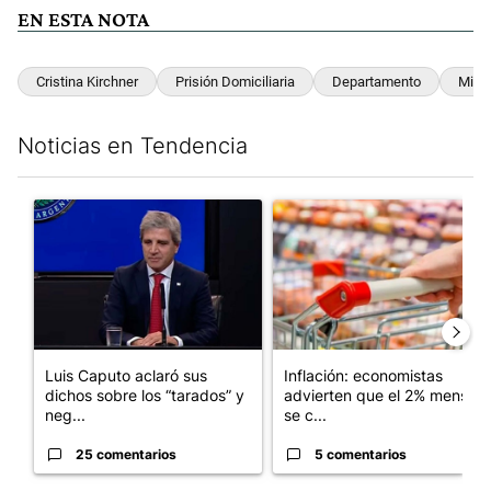
EN ESTA NOTA
Cristina Kirchner
Prisión Domiciliaria
Departamento
Milit
Noticias en Tendencia
Este listado muestra los artículos con más comentarios en los últim
Un artículo de tendencia con el título "Luis Caputo aclaró sus 
Un artículo de tendencia con e
Luis Caputo aclaró sus
Inflación: economistas
dichos sobre los “tarados” y
advierten que el 2% mensual
neg...
se c...
25 comentarios
5 comentarios