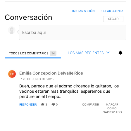
INICIAR SESIÓN
|
CREAR CUENTA
Conversación
SIGA ESTA CO
SEGUIR
LOS MÁS RECIENTES
TODOS LOS COMENTARIOS
14
Todos los comentarios
Comentario de Emilia Concepcion Delvalle Rios.
Emilia Concepcion Delvalle Rios
EC
20 DE JUNIO DE 2025
Bueh, parece que el adorno circence lo quitaron, los
vecinos estaran mas tranquilos, esperemos que
perdure en el tiempo..
RESPONDER
3
0
COMPARTIR
MARCAR
COMO
INAPROPIADO