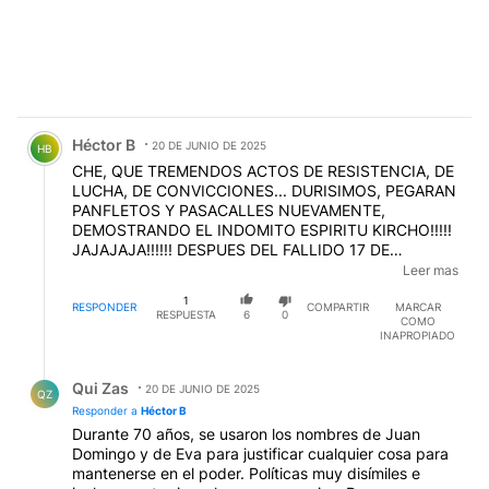
Comentario de Héctor B.
Héctor B
20 DE JUNIO DE 2025
HB
CHE, QUE TREMENDOS ACTOS DE RESISTENCIA, DE
LUCHA, DE CONVICCIONES... DURISIMOS, PEGARAN
PANFLETOS Y PASACALLES NUEVAMENTE,
DEMOSTRANDO EL INDOMITO ESPIRITU KIRCHO!!!!!
JAJAJAJA!!!!!! DESPUES DEL FALLIDO 17 DE
OCTUBRE, ARMADO A FUERZA DE CHORI, BIRRA Y
Leer mas
UNOS PESITOS, NO QUEDA NADA MAS... LA
1
SAQUEADORA LOGRA SALIR A SALUDAR AL
RESPONDER
COMPARTIR
MARCAR
RESPUESTA
6
0
COMO
BALCON... JAJAJA!!!! LE PUSIERON LA TOBILLERA, Y
INAPROPIADO
EL CADA VEZ MAS CHICO LUMPENAJE QUE QUEDA,
"RESISTE" LA LIMPIEZA DE LA ZONA... SIGUE
Respuesta de Qui Zas.
TRONANDO EL TIC TAC DE LA CUENTA REGRESIVA
Qui Zas
20 DE JUNIO DE 2025
QZ
DE ESTA SEÑORA... Y DE SUS SEGUIDORES QUE
Responder a
Héctor B
DEBERAN BUSCARSE UN TRABAJO HONESTO...
Durante 70 años, se usaron los nombres de Juan
EDITADO
Domingo y de Eva para justificar cualquier cosa para
mantenerse en el poder. Políticas muy disímiles e