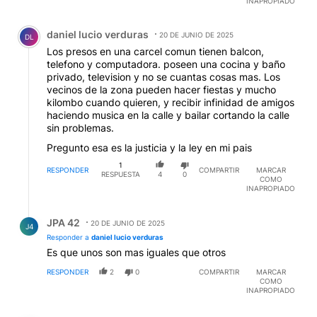
INAPROPIADO
Comentario de daniel lucio verduras.
daniel lucio verduras
20 DE JUNIO DE 2025
DL
Los presos en una carcel comun tienen balcon,
telefono y computadora. poseen una cocina y baño
privado, television y no se cuantas cosas mas. Los
vecinos de la zona pueden hacer fiestas y mucho
kilombo cuando quieren, y recibir infinidad de amigos
haciendo musica en la calle y bailar cortando la calle
sin problemas.
Pregunto esa es la justicia y la ley en mi pais
1
RESPONDER
COMPARTIR
MARCAR
RESPUESTA
4
0
COMO
INAPROPIADO
Respuesta de JPA 42.
JPA 42
20 DE JUNIO DE 2025
J4
Responder a
daniel lucio verduras
Es que unos son mas iguales que otros
RESPONDER
2
0
COMPARTIR
MARCAR
COMO
INAPROPIADO
Comentario de Qui Zas.