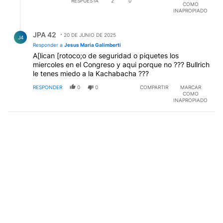
RESPUESTA
2
0
COMO
INAPROPIADO
Respuesta de JPA 42.
JPA 42
20 DE JUNIO DE 2025
J4
Responder a
Jesus Maria Galimberti
A[lican [rotoco;o de seguridad o piquetes los
miercoles en el Congreso y aqui porque no ??? Bullrich
le tenes miedo a la Kachabacha ???
RESPONDER
0
0
COMPARTIR
MARCAR
COMO
INAPROPIADO