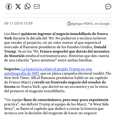
09-11-2016 15:59
Agregar PERFIL en Google
Los Macri
quisieron ingresar al negocio inmobiliario de Nueva
York
durante la década del '80. No pudieron y encima tuvieron
que vender el proyecto, en un valor menor al que suponía el
mercado al flamante presidente de los Estados Unidos,
Donald
Trump
. Ya en los '90,
Franco sospechó que detrás del secuestro
de Mauricio
estaba el norteamericano. Historias que dan cuenta
de una relación "poco amistosa" entre ambas familias.
Negocios.
La historia la relató el propio Trump en una
autobiografía de 1987,
que en plena campaña electoral reeditó
The
New York Times
. Allí el flamante presidente habló en un capítulo
de Franco Macri y
reveló un frustrado negocio del creador de
Socma
en Nueva York, que derivó en un encuentro y en la venta
del proyecto al magnate inmobiliario.
“Un equipo
lleno de conocimiento, pero muy poca experiencia
práctica”. Así definió Trump al equipo de los Macri. “A West Side
Story”, se llamó el capítulo que dedicó a contar la historia que
arranca con la decisión del magnate de hacer un negocio