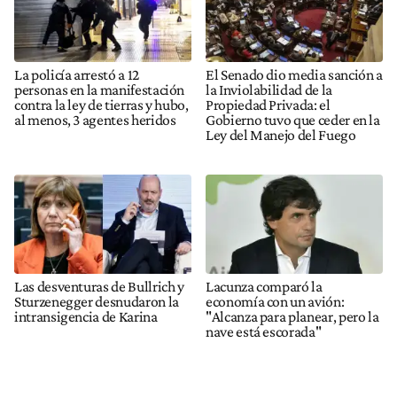
La policía arrestó a 12
El Senado dio media sanción a
personas en la manifestación
la Inviolabilidad de la
contra la ley de tierras y hubo,
Propiedad Privada: el
al menos, 3 agentes heridos
Gobierno tuvo que ceder en la
Ley del Manejo del Fuego
Las desventuras de Bullrich y
Lacunza comparó la
Sturzenegger desnudaron la
economía con un avión:
intransigencia de Karina
"Alcanza para planear, pero la
nave está escorada"