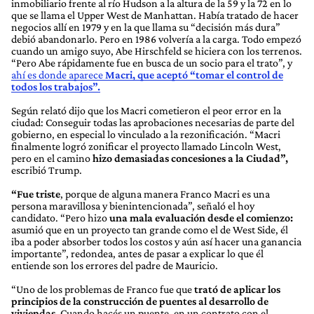
inmobiliario frente al río Hudson a la altura de la 59 y la 72 en lo
que se llama el Upper West de Manhattan. Había tratado de hacer
negocios allí en 1979 y en la que llama su “decisión más dura”
debió abandonarlo. Pero en 1986 volvería a la carga. Todo empezó
cuando un amigo suyo, Abe Hirschfeld se hiciera con los terrenos.
“Pero Abe rápidamente fue en busca de un socio para el trato”, y
ahí es donde aparece
Macri, que aceptó “tomar el control de
todos los trabajos”.
Según relató dijo que los Macri cometieron el peor error en la
ciudad: Conseguir todas las aprobaciones necesarias de parte del
gobierno, en especial lo vinculado a la rezonificación. “Macri
finalmente logró zonificar el proyecto llamado Lincoln West,
pero en el camino
hizo demasiadas concesiones a la Ciudad”,
escribió Trump.
“Fue triste
, porque de alguna manera Franco Macri es una
persona maravillosa y bienintencionada”, señaló el hoy
candidato. “Pero hizo
una mala evaluación desde el comienzo:
asumió que en un proyecto tan grande como el de West Side, él
iba a poder absorber todos los costos y aún así hacer una ganancia
importante”, redondea, antes de pasar a explicar lo que él
entiende son los errores del padre de Mauricio.
“Uno de los problemas de Franco fue que
trató de aplicar los
principios de la construcción de puentes al desarrollo de
viviendas.
Cuando hacés un puente, en un contrato con el