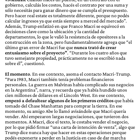
gobierno, calculás los costos, hacés el contrato por una suma y
sólo necesitás para ganar dinero que se cumpla el presupuesto.
Pero hacer real estate es totalmente diferente, porque no podés
calcular ingresos ya que estás siempre a merced del mercado”.
Además, Trump enfatizó en que Franco Macri se equivocó en
decisiones clave como la ubicación y la cantidad de
departamentos, lo que le valió la resistencia de opositores a la
construcción en la zona, pero fundamentalmente agrega que “el
último gran error de Macri fue que
nunca trató de crear
entusiasmo sobre el proyecto”
. “Durante los cuatro años que
tuvo semejante propiedad, prácticamente no se escribió nada
sobre él”, cuestionó.
El momento
. En ese contexto, asoma el contacto Macri-Trump.
“Para 1983, Macri también tenía problemas financieros
personales. La guerra en Malvinas había complicado sus negocios
en la Argentina”, narra, y recuerda que ya había hundido unos
cien millones de dólares en el Lincoln West. En ese contexto,
empezó a defaultear algunos de los primeros créditos
que había
tomado del Chase Manhattan para comprar la tierra. En ese
momento, su amigo Abe lo llamó avisándole que Macri quería
vender. Ahí empezaron largas negociaciones, que tuvieron dos
momentos. A Macri, dice el texto, le costaba vender el negocio,
por lo que pidió firmar “una carta de intención de venta”, algo que
Trump dice nunca hay que hacer en estas operaciones porque
podés exponerte a perder en la Justicia en caso de dar marcha