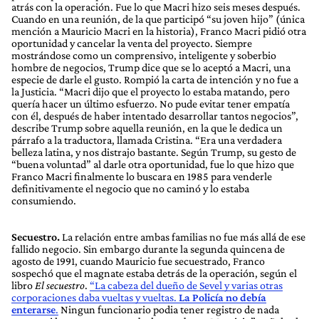
atrás con la operación. Fue lo que Macri hizo seis meses después.
Cuando en una reunión, de la que participó “su joven hijo” (única
mención a Mauricio Macri en la historia), Franco Macri pidió otra
oportunidad y cancelar la venta del proyecto. Siempre
mostrándose como un comprensivo, inteligente y soberbio
hombre de negocios, Trump dice que se lo aceptó a Macri, una
especie de darle el gusto. Rompió la carta de intención y no fue a
la Justicia. “Macri dijo que el proyecto lo estaba matando, pero
quería hacer un último esfuerzo. No pude evitar tener empatía
con él, después de haber intentado desarrollar tantos negocios”,
describe Trump sobre aquella reunión, en la que le dedica un
párrafo a la traductora, llamada Cristina. “Era una verdadera
belleza latina, y nos distrajo bastante. Según Trump, su gesto de
“buena voluntad” al darle otra oportunidad, fue lo que hizo que
Franco Macri finalmente lo buscara en 1985 para venderle
definitivamente el negocio que no caminó y lo estaba
consumiendo.
Secuestro.
La relación entre ambas familias no fue más allá de ese
fallido negocio. Sin embargo durante la segunda quincena de
agosto de 1991, cuando Mauricio fue secuestrado, Franco
sospechó que el magnate estaba detrás de la operación, según el
libro
El secuestro
.
“La cabeza del dueño de Sevel y varias otras
corporaciones daba vueltas y vueltas.
La Policía no debía
enterarse
.
Ningun funcionario podia tener registro de nada