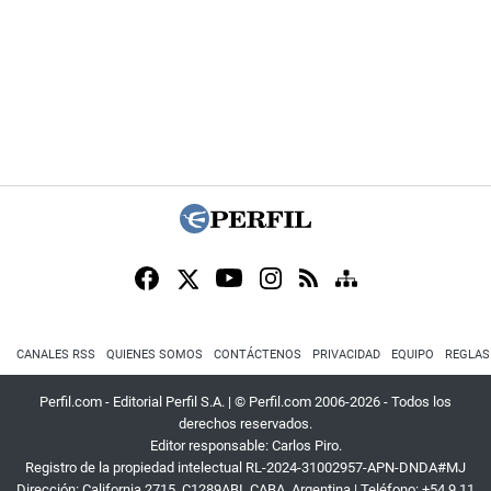
CANALES RSS
QUIENES SOMOS
CONTÁCTENOS
PRIVACIDAD
EQUIPO
REGLAS
Perfil.com - Editorial Perfil S.A.
| © Perfil.com 2006-2026 - Todos los
derechos reservados.
Editor responsable: Carlos Piro.
Registro de la propiedad intelectual RL-2024-31002957-APN-DNDA#MJ
Dirección:
California 2715
,
C1289ABI
,
CABA, Argentina
| Teléfono:
+54 9 11