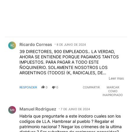
Comentario de Ricardo Correas.
Ricardo Correas
8 DE JUNIO DE 2024
RC
39 DIRECTORES, 900 EMPLEADOS.. LA VERDAD,
AHORA SE ENTIENDE PORQUE PAGAMOS TANTOS
IMPUESTOS. PARA PAGAR A TODO ESTE
ÑOQUINERIO. SOLAMENTE NOSOTROS LOS
ARGENTINOS (TODOS) (K, RADICALES, DE
IZQUIERDA, DE DERECHA) PODEMOS ACEPTAR QUE
Leer mas
SE USE NUESTRA PLATA PARA BANCAR VAGOS.
RESPONDER
0
0
COMPARTIR
MARCAR
SALVO QUE SEAS UNO DE ELLOS ...NO SE
COMO
ENTIENDE. DIVERSIDAD DE GENERO? NO CONOZCO
INAPROPIADO
MUCHOS, PERO CANTIDAD SON GENTE QUE SE
Comentario de Manuel Rodriguez.
ROMPE EL LOMO LABURANDO Y NO NECESITAN A
Manuel Rodriguez
UNA MEGA ESTRUCTURA COMO ESTA.
7 DE JUNIO DE 2024
MR
Habria que preguntarle a este inodoro cuales son los
codigos de LLA. Hambrear al pueblo ? Regalar el
patrimonio nacional ? Negar los crimenes de la ultima
dictdura ? Ser subalterno de regimenes genocidas?