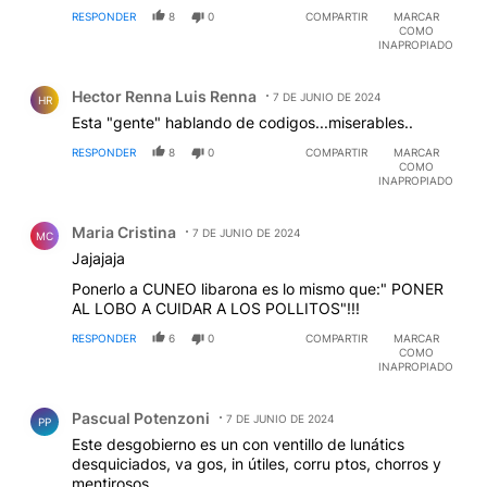
RESPONDER
8
0
COMPARTIR
MARCAR
COMO
INAPROPIADO
Comentario de Hector Renna Luis Renna.
Hector Renna Luis Renna
7 DE JUNIO DE 2024
HR
Esta "gente" hablando de codigos...miserables..
RESPONDER
8
0
COMPARTIR
MARCAR
COMO
INAPROPIADO
Comentario de Maria Cristina.
Maria Cristina
7 DE JUNIO DE 2024
MC
Jajajaja
Ponerlo a CUNEO libarona es lo mismo que:" PONER
AL LOBO A CUIDAR A LOS POLLITOS"!!!
RESPONDER
6
0
COMPARTIR
MARCAR
COMO
INAPROPIADO
Comentario de Pascual Potenzoni.
Pascual Potenzoni
7 DE JUNIO DE 2024
PP
Este desgobierno es un con ventillo de lunátics
desquiciados, va gos, in útiles, corru ptos, chorros y
mentirosos