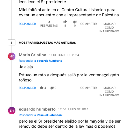
leon leon el Sr presidente
Milei faltó al acto en el Centro Cultural Islámico para
evitar un encuentro con el representante de Palestina
3
RESPONDER
COMPARTIR
MARCAR
RESPUESTAS
8
0
COMO
INAPROPIADO
1 respuesta más antiguas
MOSTRAR RESPUESTAS MÁS ANTIGUAS
1
Respuesta de Maria Cristina.
Maria Cristina
7 DE JUNIO DE 2024
MC
Responder a
eduardo humberto
Jajajaja
Estuvo un rato y después salió por la ventana;;el gato
roñoso.
RESPONDER
4
0
COMPARTIR
MARCAR
COMO
INAPROPIADO
Respuesta de eduardo humberto.
eduardo humberto
7 DE JUNIO DE 2024
EH
Responder a
Pascual Potenzoni
pero es el Sr presidente elejido por la mayoria y de ser
removido debe ser dentro de la ley mas q podemos