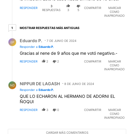
3
RESPONDER
COMPARTIR
MARCAR
RESPUESTAS
3
5
COMO
INAPROPIADO
1 respuesta más antiguas
MOSTRAR RESPUESTAS MÁS ANTIGUAS
1
Respuesta de Eduardo P..
Eduardo P.
7 DE JUNIO DE 2024
EP
Responder a
Eduardo P.
Gracias al nene de 9 años que me votó negativo.-
RESPONDER
2
2
COMPARTIR
MARCAR
COMO
INAPROPIADO
Respuesta de NIPPUR DE LAGASH.
NIPPUR DE LAGASH
8 DE JUNIO DE 2024
ND
Responder a
Eduardo P.
QUE LO ECHARON AL HERMANO DE ADORNI EL
ÑOQUI
RESPONDER
3
0
COMPARTIR
MARCAR
COMO
INAPROPIADO
CARGAR MÁS COMENTARIOS