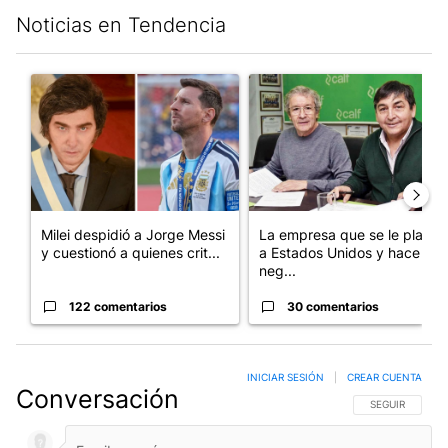
Noticias en Tendencia
Este listado muestra los artículos con más comentarios en los últim
Un artículo de tendencia con el título "Milei despidió a Jorge 
Un artículo de tendencia con 
Milei despidió a Jorge Messi
La empresa que se le plantó
y cuestionó a quienes crit...
a Estados Unidos y hace
neg...
122 comentarios
30 comentarios
INICIAR SESIÓN
|
CREAR CUENTA
Conversación
SIGA ESTA CO
SEGUIR