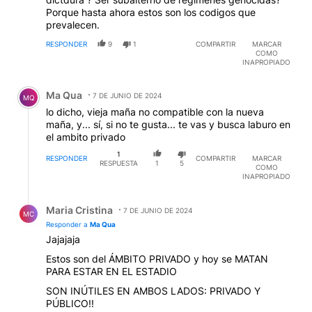
Porque hasta ahora estos son los codigos que
prevalecen.
RESPONDER
9
1
COMPARTIR
MARCAR
COMO
INAPROPIADO
Comentario de Ma Qua.
Ma Qua
7 DE JUNIO DE 2024
MQ
lo dicho, vieja maña no compatible con la nueva
maña, y... sí, si no te gusta... te vas y busca laburo en
el ambito privado
1
RESPONDER
COMPARTIR
MARCAR
RESPUESTA
1
5
COMO
INAPROPIADO
Respuesta de Maria Cristina.
Maria Cristina
7 DE JUNIO DE 2024
MC
Responder a
Ma Qua
Jajajaja
Estos son del ÁMBITO PRIVADO y hoy se MATAN
PARA ESTAR EN EL ESTADIO
SON INÚTILES EN AMBOS LADOS: PRIVADO Y
PÚBLICO!!