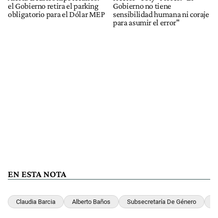
el Gobierno retira el parking
Gobierno no tiene
obligatorio para el Dólar MEP
sensibilidad humana ni coraje
para asumir el error"
EN ESTA NOTA
Claudia Barcia
Alberto Baños
Subsecretaría De Género
M