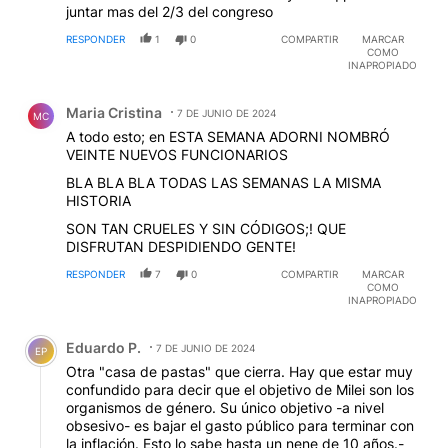
juntar mas del 2/3 del congreso
RESPONDER
1
0
COMPARTIR
MARCAR
COMO
INAPROPIADO
Comentario de Maria Cristina.
Maria Cristina
7 DE JUNIO DE 2024
MC
A todo esto; en ESTA SEMANA ADORNI NOMBRÓ
VEINTE NUEVOS FUNCIONARIOS
BLA BLA BLA TODAS LAS SEMANAS LA MISMA
HISTORIA
SON TAN CRUELES Y SIN CÓDIGOS;! QUE
DISFRUTAN DESPIDIENDO GENTE!
RESPONDER
7
0
COMPARTIR
MARCAR
COMO
INAPROPIADO
Comentario de Eduardo P..
Eduardo P.
7 DE JUNIO DE 2024
EP
Otra "casa de pastas" que cierra. Hay que estar muy
confundido para decir que el objetivo de Milei son los
organismos de género. Su único objetivo -a nivel
obsesivo- es bajar el gasto público para terminar con
la inflación. Esto lo sabe hasta un nene de 10 años.-