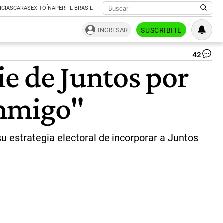
ICIAS
CARAS
EXITOÍNA
PERFIL BRASIL
INGRESAR
SUSCRIBITE
42
Ho
ie de Juntos por
Ro
Lar
|
onmigo"
A
 su estrategia electoral de incorporar a Juntos