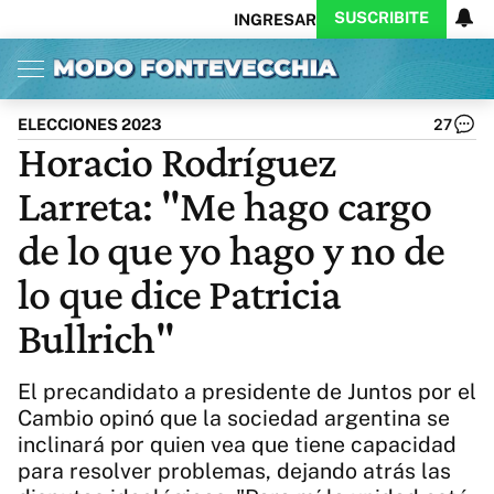
SUSCRIBITE
INGRESAR
Inicio
Ahora
Opinión
Actualidad
Política
Economía
Columnistas
Política
Pymes
Salud
ELECCIONES 2023
27
Ciencia
Protagonistas
Tecnología
Horacio Rodríguez
Cultura
Arte
Educación
Larreta: "Me hago cargo
Internacional
Clima
Deportes
CARAS
Exitoina
Turismo
de lo que yo hago y no de
Videos
Córdoba
Reperfilar
lo que dice Patricia
Business
Noticias
Caras
Bullrich"
Exitoina
Gaming
Vivo
Diario del Juicio
El precandidato a presidente de Juntos por el
Cambio opinó que la sociedad argentina se
inclinará por quien vea que tiene capacidad
para resolver problemas, dejando atrás las