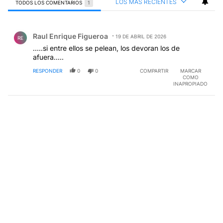
LOS MÁS RECIENTES
TODOS LOS COMENTARIOS
1
Todos los comentarios
Comentario de Raul Enrique Figueroa.
Raul Enrique Figueroa
19 DE ABRIL DE 2026
RE
.....si entre ellos se pelean, los devoran los de
afuera.....
RESPONDER
0
0
COMPARTIR
MARCAR
COMO
INAPROPIADO