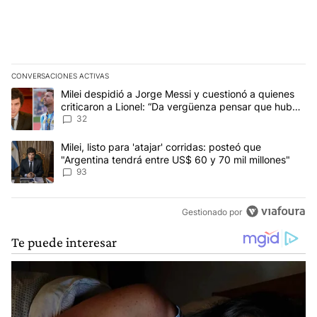
CONVERSACIONES ACTIVAS
Este listado muestra los artículos con más comentarios en los últim
Un artículo de tendencia con el título "Milei despidió a Jorge Mes
Milei despidió a Jorge Messi y cuestionó a quienes
criticaron a Lionel: “Da vergüenza pensar que hubo
anti-Messi”
32
Un artículo de tendencia con el título "Milei, listo para 'atajar' 
Milei, listo para 'atajar' corridas: posteó que
"Argentina tendrá entre US$ 60 y 70 mil millones"
93
Gestionado por