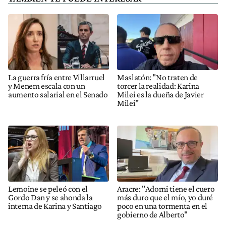
La guerra fría entre Villarruel
Maslatón: "No traten de
y Menem escala con un
torcer la realidad: Karina
aumento salarial en el Senado
Milei es la dueña de Javier
Milei"
Lemoine se peleó con el
Aracre: "Adorni tiene el cuero
Gordo Dan y se ahonda la
más duro que el mío, yo duré
interna de Karina y Santiago
poco en una tormenta en el
gobierno de Alberto"