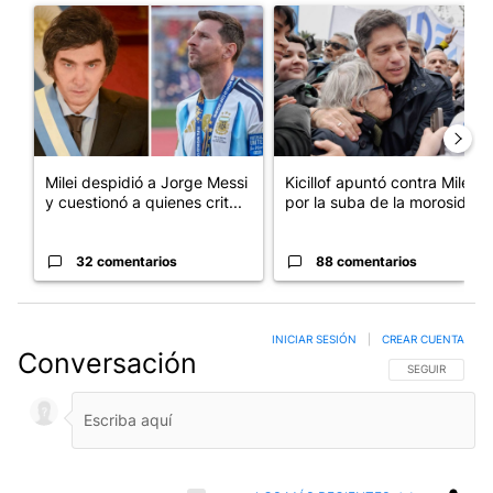
Un artículo de tendencia con el título "Milei despidió a Jorge 
Un artículo de tendencia con el
Milei despidió a Jorge Messi
Kicillof apuntó contra Milei
y cuestionó a quienes crit...
por la suba de la morosida...
32 comentarios
88 comentarios
INICIAR SESIÓN
|
CREAR CUENTA
Conversación
SIGA ESTA CO
SEGUIR