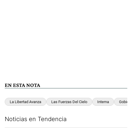
EN ESTA NOTA
La Libertad Avanza
Las Fuerzas Del Cielo
Interna
Gobier
Noticias en Tendencia
Este listado muestra los artículos con más comentarios en los últim