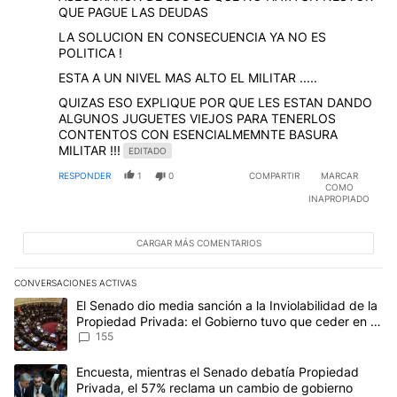
QUE PAGUE LAS DEUDAS
LA SOLUCION EN CONSECUENCIA YA NO ES
POLITICA !
ESTA A UN NIVEL MAS ALTO EL MILITAR .....
QUIZAS ESO EXPLIQUE POR QUE LES ESTAN DANDO
ALGUNOS JUGUETES VIEJOS PARA TENERLOS
CONTENTOS CON ESENCIALMEMNTE BASURA
MILITAR !!!
EDITADO
RESPONDER
1
0
COMPARTIR
MARCAR
COMO
INAPROPIADO
CARGAR MÁS COMENTARIOS
CONVERSACIONES ACTIVAS
Este listado muestra los artículos con más comentarios en los últim
Un artículo de tendencia con el título "El Senado dio media sanci
El Senado dio media sanción a la Inviolabilidad de la
Propiedad Privada: el Gobierno tuvo que ceder en la
Ley del Manejo del Fuego
155
Un artículo de tendencia con el título "Encuesta, mientras el Se
Encuesta, mientras el Senado debatía Propiedad
Privada, el 57% reclama un cambio de gobierno