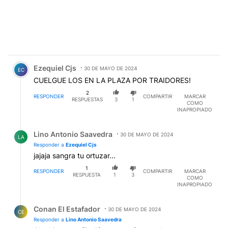
Comentario de Ezequiel Cjs.
Ezequiel Cjs
30 DE MAYO DE 2024
EC
CUELGUE LOS EN LA PLAZA POR TRAIDORES!
2
RESPONDER
COMPARTIR
MARCAR
RESPUESTAS
3
1
COMO
INAPROPIADO
Respuesta de Lino Antonio Saavedra.
Lino Antonio Saavedra
30 DE MAYO DE 2024
LA
Responder a
Ezequiel Cjs
jajaja sangra tu ortuzar...
1
RESPONDER
COMPARTIR
MARCAR
RESPUESTA
1
3
COMO
INAPROPIADO
Respuesta de Conan El Estafador.
Conan El Estafador
30 DE MAYO DE 2024
CE
Responder a
Lino Antonio Saavedra