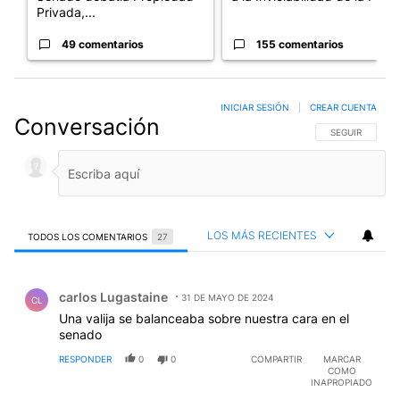
Privada,...
49 comentarios
155 comentarios
INICIAR SESIÓN
|
CREAR CUENTA
Conversación
SIGA ESTA CO
SEGUIR
LOS MÁS RECIENTES
TODOS LOS COMENTARIOS
27
Todos los comentarios
Comentario de carlos Lugastaine.
carlos Lugastaine
31 DE MAYO DE 2024
CL
Una valija se balanceaba sobre nuestra cara en el
senado
RESPONDER
0
0
COMPARTIR
MARCAR
COMO
INAPROPIADO