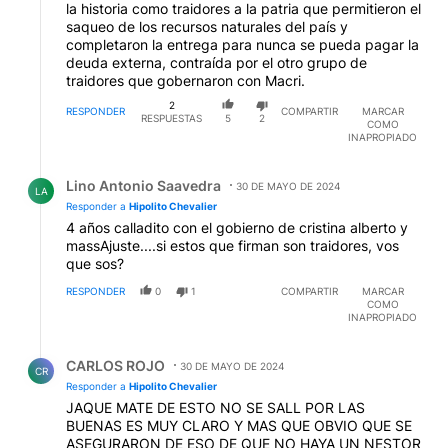
la historia como traidores a la patria que permitieron el
saqueo de los recursos naturales del país y
completaron la entrega para nunca se pueda pagar la
deuda externa, contraída por el otro grupo de
traidores que gobernaron con Macri.
2
RESPONDER
COMPARTIR
MARCAR
RESPUESTAS
5
2
COMO
INAPROPIADO
Respuesta de Lino Antonio Saavedra.
Lino Antonio Saavedra
30 DE MAYO DE 2024
LA
Responder a
Hipolito Chevalier
4 años calladito con el gobierno de cristina alberto y
massAjuste....si estos que firman son traidores, vos
que sos?
RESPONDER
0
1
COMPARTIR
MARCAR
COMO
INAPROPIADO
Respuesta de CARLOS ROJO.
CARLOS ROJO
30 DE MAYO DE 2024
CR
Responder a
Hipolito Chevalier
JAQUE MATE DE ESTO NO SE SALL POR LAS
BUENAS ES MUY CLARO Y MAS QUE OBVIO QUE SE
ASEGURARON DE ESO DE QUE NO HAYA UN NESTOR