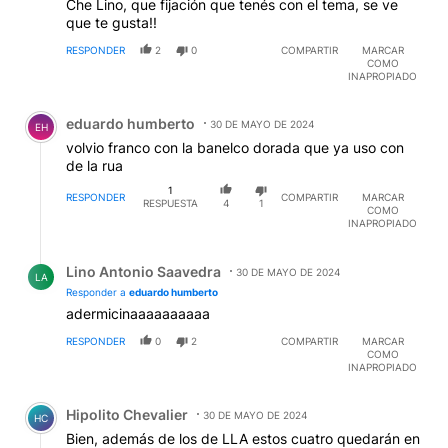
Che Lino, que fijación que tenés con el tema, se ve
que te gusta!!
RESPONDER
2
0
COMPARTIR
MARCAR
COMO
INAPROPIADO
Comentario de eduardo humberto.
eduardo humberto
30 DE MAYO DE 2024
EH
volvio franco con la banelco dorada que ya uso con
de la rua
1
RESPONDER
COMPARTIR
MARCAR
RESPUESTA
4
1
COMO
INAPROPIADO
Respuesta de Lino Antonio Saavedra.
Lino Antonio Saavedra
30 DE MAYO DE 2024
LA
Responder a
eduardo humberto
adermicinaaaaaaaaaa
RESPONDER
0
2
COMPARTIR
MARCAR
COMO
INAPROPIADO
Comentario de Hipolito Chevalier.
Hipolito Chevalier
30 DE MAYO DE 2024
HC
Bien, además de los de LLA estos cuatro quedarán en