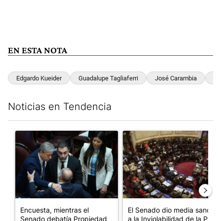
EN ESTA NOTA
Edgardo Kueider
Guadalupe Tagliaferri
José Carambia
Gu
Noticias en Tendencia
Este listado muestra los artículos con más comentarios en los últim
Un artículo de tendencia con el título "Encuesta, mientras el 
Un artículo de tendencia con e
Encuesta, mientras el
El Senado dio media sanción
Senado debatía Propiedad
a la Inviolabilidad de la P...