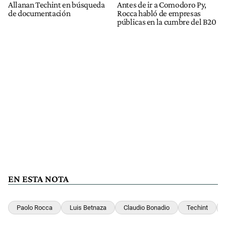
Allanan Techint en búsqueda
Antes de ir a Comodoro Py,
de documentación
Rocca habló de empresas
públicas en la cumbre del B20
EN ESTA NOTA
Paolo Rocca
Luis Betnaza
Claudio Bonadio
Techint