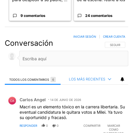
9 comentarios
24 comentarios
INICIAR SESIÓN
|
CREAR CUENTA
Conversación
SIGA ESTA CO
SEGUIR
LOS MÁS RECIENTES
TODOS LOS COMENTARIOS
6
Todos los comentarios
Comentario de Carlos Angel.
Carlos Angel
14 DE JUNIO DE 2026
CA
Macri es un elemento tóxico en la carrera libertaria. Su
eventual candidatura le quitara votos a Milei. Ya tuvo
su oportunidd y fracasó.
RESPONDER
0
0
COMPARTIR
MARCAR
COMO