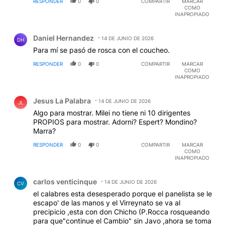
RESPONDER
0
0
COMPARTIR
MARCAR
COMO
INAPROPIADO
Comentario de Daniel Hernandez.
Daniel Hernandez
14 DE JUNIO DE 2026
DH
Para mí se pasó de rosca con el coucheo.
RESPONDER
0
0
COMPARTIR
MARCAR
COMO
INAPROPIADO
Comentario de Jesus La Palabra.
Jesus La Palabra
14 DE JUNIO DE 2026
JL
Algo para mostrar. Milei no tiene ni 10 dirigentes
PROPIOS para mostrar. Adorni? Espert? Mondino?
Marra?
RESPONDER
0
0
COMPARTIR
MARCAR
COMO
INAPROPIADO
Comentario de carlos venticinque.
carlos venticinque
14 DE JUNIO DE 2026
CV
el calabres esta desesperado porque el panelista se le
escapo' de las manos y el Virreynato se va al
precipicio ,esta con don Chicho (P.Rocca rosqueando
para que"continue el Cambio" sin Javo ,ahora se toma