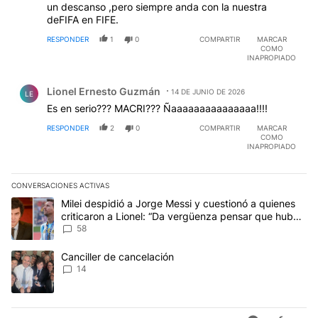
un descanso ,pero siempre anda con la nuestra
deFIFA en FIFE.
RESPONDER
1
0
COMPARTIR
MARCAR
COMO
INAPROPIADO
Comentario de Lionel Ernesto Guzmán.
Lionel Ernesto Guzmán
14 DE JUNIO DE 2026
LE
Es en serio??? MACRI??? Ñaaaaaaaaaaaaaaa!!!!
RESPONDER
2
0
COMPARTIR
MARCAR
COMO
INAPROPIADO
CONVERSACIONES ACTIVAS
Este listado muestra los artículos con más comentarios en los últim
Un artículo de tendencia con el título "Milei despidió a Jorge Mes
Milei despidió a Jorge Messi y cuestionó a quienes
criticaron a Lionel: “Da vergüenza pensar que hubo
anti-Messi”
58
Un artículo de tendencia con el título "Canciller de cancelación" 
Canciller de cancelación
14