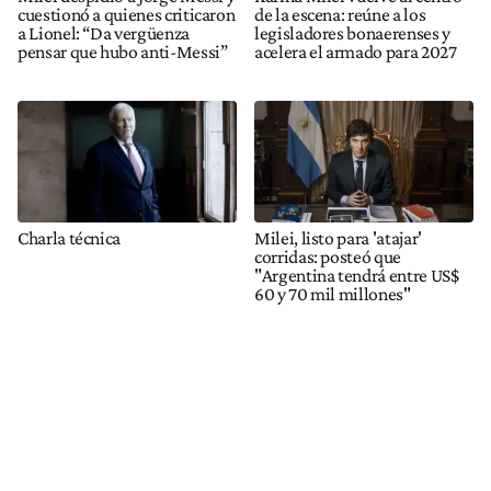
cuestionó a quienes criticaron
de la escena: reúne a los
a Lionel: “Da vergüenza
legisladores bonaerenses y
pensar que hubo anti-Messi”
acelera el armado para 2027
Charla técnica
Milei, listo para 'atajar'
corridas: posteó que
"Argentina tendrá entre US$
60 y 70 mil millones"