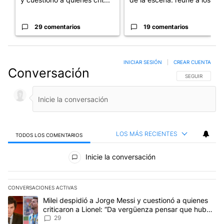
29 comentarios
19 comentarios
INICIAR SESIÓN
|
CREAR CUENTA
Conversación
SIGA ESTA CO
SEGUIR
LOS MÁS RECIENTES
TODOS LOS COMENTARIOS
Todos los comentarios
Inicie la conversación
CONVERSACIONES ACTIVAS
Este listado muestra los artículos con más comentarios en los últim
Un artículo de tendencia con el título "Milei despidió a Jorge Mes
Milei despidió a Jorge Messi y cuestionó a quienes
criticaron a Lionel: “Da vergüenza pensar que hubo
anti-Messi”
29