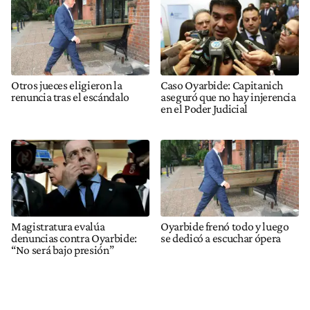
Otros jueces eligieron la
Caso Oyarbide: Capitanich
renuncia tras el escándalo
aseguró que no hay injerencia
en el Poder Judicial
Magistratura evalúa
Oyarbide frenó todo y luego
denuncias contra Oyarbide:
se dedicó a escuchar ópera
“No será bajo presión”