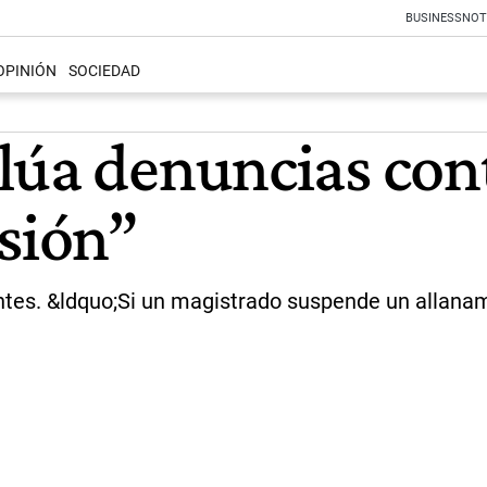
BUSINESS
NOT
OPINIÓN
SOCIEDAD
lúa denuncias con
esión”
ntes. &ldquo;Si un magistrado suspende un allanam