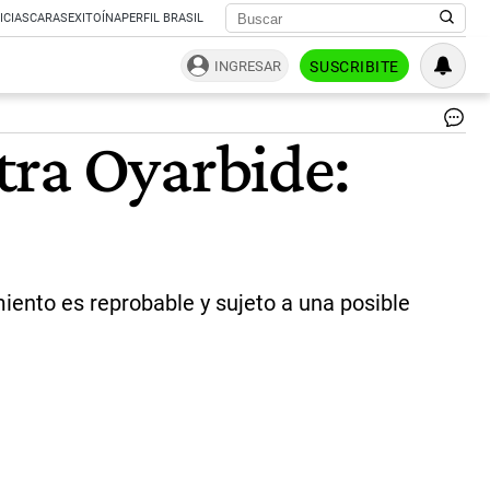
ICIAS
CARAS
EXITOÍNA
PERFIL BRASIL
INGRESAR
SUSCRIBITE
|
tra Oyarbide:
Té
iento es reprobable y sujeto a una posible