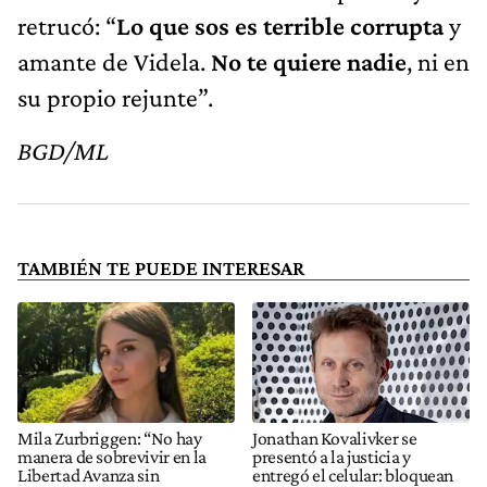
retrucó: “
Lo que sos es terrible corrupta
y
amante de Videla.
No te quiere nadie
, ni en
su propio rejunte”.
BGD/ML
TAMBIÉN TE PUEDE INTERESAR
Mila Zurbriggen: “No hay
Jonathan Kovalivker se
manera de sobrevivir en la
presentó a la justicia y
Libertad Avanza sin
entregó el celular: bloquean