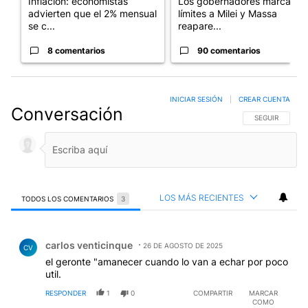
Inflación: economistas
Los gobernadores marcan
advierten que el 2% mensual
límites a Milei y Massa
se c...
reapare...
8 comentarios
90 comentarios
INICIAR SESIÓN
|
CREAR CUENTA
Conversación
SIGA ESTA CO
SEGUIR
LOS MÁS RECIENTES
TODOS LOS COMENTARIOS
3
Todos los comentarios
Comentario de carlos venticinque.
carlos venticinque
26 DE AGOSTO DE 2025
CV
el geronte "amanecer cuando lo van a echar por poco
util.
RESPONDER
1
0
COMPARTIR
MARCAR
COMO