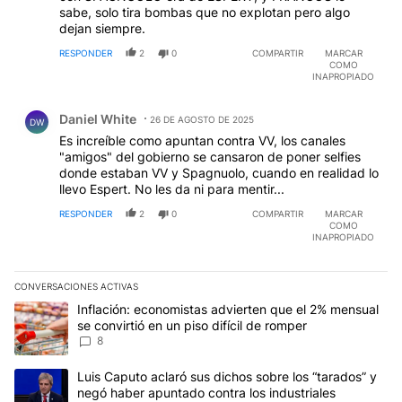
sabe, solo tira bombas que no explotan pero algo
dejan siempre.
RESPONDER
2
0
COMPARTIR
MARCAR
COMO
INAPROPIADO
Comentario de Daniel White.
Daniel White
26 DE AGOSTO DE 2025
DW
Es increíble como apuntan contra VV, los canales
"amigos" del gobierno se cansaron de poner selfies
donde estaban VV y Spagnuolo, cuando en realidad lo
llevo Espert. No les da ni para mentir...
RESPONDER
2
0
COMPARTIR
MARCAR
COMO
INAPROPIADO
CONVERSACIONES ACTIVAS
Este listado muestra los artículos con más comentarios en los últim
Un artículo de tendencia con el título "Inflación: economistas advi
Inflación: economistas advierten que el 2% mensual
se convirtió en un piso difícil de romper
8
Un artículo de tendencia con el título "Luis Caputo aclaró sus dic
Luis Caputo aclaró sus dichos sobre los “tarados” y
negó haber apuntado contra los industriales