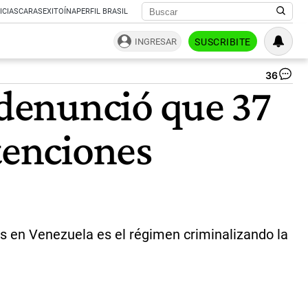
ICIAS
CARAS
EXITOÍNA
PERFIL BRASIL
INGRESAR
SUSCRIBITE
36
Co
denunció que 37
Ma
La
inh
tenciones
de
la
fu
es
de
co
“p
pol
ras en Venezuela es el régimen criminalizando la
|
ce