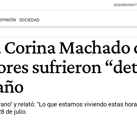
BUSINESS
NOT
OPINIÓN
SOCIEDAD
a Corina Machado 
ores sufrieron “de
 año
tirano" y relató: "Lo que estamos viviendo estas ho
8 de julio.