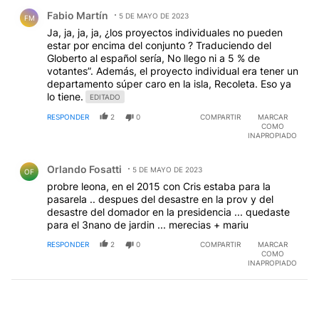
Comentario de Fabio Martín.
Fabio Martín
5 DE MAYO DE 2023
FM
Ja, ja, ja, ja, ¿los proyectos individuales no pueden
estar por encima del conjunto ? Traduciendo del
Globerto al español sería, No llego ni a 5 % de
votantes”. Además, el proyecto individual era tener un
departamento súper caro en la isla, Recoleta. Eso ya
lo tiene.
EDITADO
RESPONDER
2
0
COMPARTIR
MARCAR
COMO
INAPROPIADO
Comentario de Orlando Fosatti.
Orlando Fosatti
5 DE MAYO DE 2023
OF
probre leona, en el 2015 con Cris estaba para la
pasarela .. despues del desastre en la prov y del
desastre del domador en la presidencia ... quedaste
para el 3nano de jardin ... merecias + mariu
RESPONDER
2
0
COMPARTIR
MARCAR
COMO
INAPROPIADO