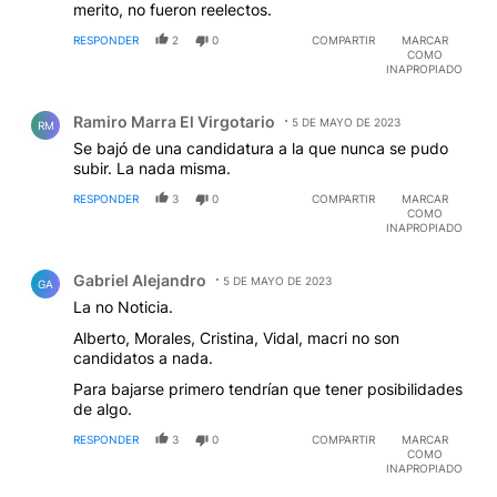
merito, no fueron reelectos.
RESPONDER
2
0
COMPARTIR
MARCAR
COMO
INAPROPIADO
Comentario de Ramiro Marra El Virgotario.
Ramiro Marra El Virgotario
5 DE MAYO DE 2023
RM
Se bajó de una candidatura a la que nunca se pudo
subir. La nada misma.
RESPONDER
3
0
COMPARTIR
MARCAR
COMO
INAPROPIADO
Comentario de Gabriel Alejandro.
Gabriel Alejandro
5 DE MAYO DE 2023
GA
La no Noticia.
Alberto, Morales, Cristina, Vidal, macri no son
candidatos a nada.
Para bajarse primero tendrían que tener posibilidades
de algo.
RESPONDER
3
0
COMPARTIR
MARCAR
COMO
INAPROPIADO