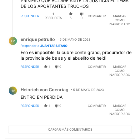
PRIMERO QUE ACLARE ANTE LA JUSTICIA EL TEMA
DE LOS APORTANTES TRUCHOS
1
RESPONDER
COMPARTIR
MARCAR
RESPUESTA
5
0
COMO
INAPROPIADO
Respuesta de enrique petrullo.
enrique petrullo
5 DE MAYO DE 2023
EP
Responder a
JUAN TARSITANO
Eso es imposible, la cubre conte grand, procurador de
la provincia de bs as y el abuelito de heidi
RESPONDER
1
0
COMPARTIR
MARCAR
COMO
INAPROPIADO
Comentario de Heinrich von Coenriag.
Heinrich von Coenriag
5 DE MAYO DE 2023
HV
ENTRO EN PERDIDA
RESPONDER
1
0
COMPARTIR
MARCAR
COMO
INAPROPIADO
CARGAR MÁS COMENTARIOS