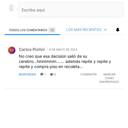
LOS MÁS RECIENTES
TODOS LOS COMENTARIOS
29
Todos los comentarios
Comentario de Carlos Piolini.
Carlos Piolini
6 DE MAYO DE 2023
CP
No creo que esa decision salió de su
cerebro...hmmmmm....... además repite y repite y
repite y compra piso en recoleta...
RESPONDER
1
0
COMPARTIR
MARCAR
COMO
INAPROPIADO