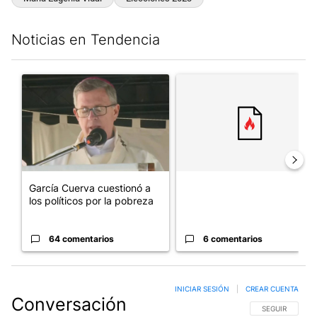
Noticias en Tendencia
Este listado muestra los artículos con más comentarios en los últim
Un artículo de tendencia con el título "García Cuerva cuestionó 
Un artículo de tendencia con el
García Cuerva cuestionó a
los políticos por la pobreza
64 comentarios
6 comentarios
INICIAR SESIÓN
|
CREAR CUENTA
Conversación
SIGA ESTA CO
SEGUIR