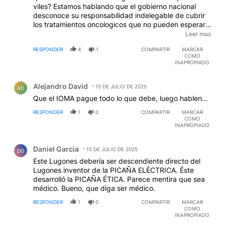
viles? Estamos hablando que el gobierno nacional
desconoce su responsabilidad indelegable de cubrir
los tratamientos oncologicos que no pueden esperar¡¡¡
Dilatan todo esperando que la gente se muera y asi
Leer mas
ahorrar unos pesitos para el "superavit fiscal"
RESPONDER
4
1
COMPARTIR
MARCAR
CRIMINALES lo que tienen es un DEFICIT MORAL¡¡¡
COMO
EDITADO
INAPROPIADO
Comentario de Alejandro David.
Alejandro David
15 DE JULIO DE 2025
AD
Que el IOMA pague todo lo que debe, luego hablen...
RESPONDER
1
0
COMPARTIR
MARCAR
COMO
INAPROPIADO
Comentario de Daniel Garcia.
Daniel Garcia
15 DE JULIO DE 2025
DG
Este Lugones debería ser descendiente directo del
Lugones inventor de la PICAÑA ELÉCTRICA. Éste
desarrolló la PICAÑA ÉTICA. Parece mentira que sea
médico. Bueno, que diga ser médico.
RESPONDER
1
0
COMPARTIR
MARCAR
COMO
INAPROPIADO