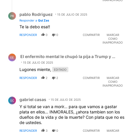
INAPROPIADO
Respuesta de pablo Rodriguez.
pablo Rodriguez
15 DE JULIO DE 2025
PR
Responder a
Qui Zas
Te la debo esa!!
RESPONDER
0
0
COMPARTIR
MARCAR
COMO
INAPROPIADO
Comentario de El enfermito mental le chupó la pija a Tru
El enfermito mental le chupó la pija a Trump y el zanaho
EE
15 DE JULIO DE 2025
Lugones miente,
EDITADO
RESPONDER
2
2
COMPARTIR
MARCAR
COMO
INAPROPIADO
Comentario de gabriel casas.
gabriel casas
15 DE JULIO DE 2025
GC
Y si total se van a morir... para que vamos a gastar
plata en ellos... INMORALES, ¿ahora tambien son los
dueños de la vida y de la muerte? Con plata que no es
de ustedes.
RESPONDER
3
0
COMPARTIR
MARCAR