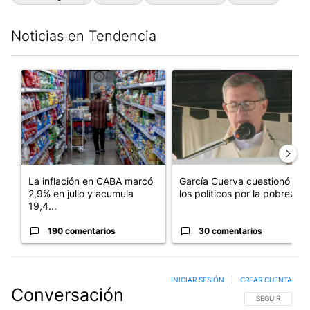
Noticias en Tendencia
Este listado muestra los artículos con más comentarios en los últim
Un artículo de tendencia con el título "La inflación en CABA m
Un artículo de tendencia con e
La inflación en CABA marcó
García Cuerva cuestionó a
2,9% en julio y acumula
los políticos por la pobreza
19,4...
190 comentarios
30 comentarios
INICIAR SESIÓN
|
CREAR CUENTA
Conversación
SIGA ESTA CO
SEGUIR