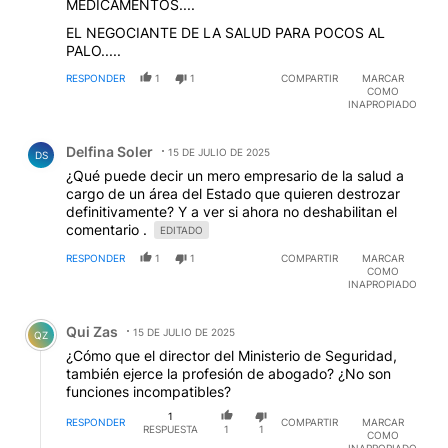
MEDICAMENTOS....
EL NEGOCIANTE DE LA SALUD PARA POCOS AL
PALO.....
RESPONDER
1
1
COMPARTIR
MARCAR
COMO
INAPROPIADO
Comentario de Delfina Soler.
Delfina Soler
15 DE JULIO DE 2025
DS
¿Qué puede decir un mero empresario de la salud a
cargo de un área del Estado que quieren destrozar
definitivamente? Y a ver si ahora no deshabilitan el
comentario .
EDITADO
RESPONDER
1
1
COMPARTIR
MARCAR
COMO
INAPROPIADO
Comentario de Qui Zas.
Qui Zas
15 DE JULIO DE 2025
QZ
¿Cómo que el director del Ministerio de Seguridad,
también ejerce la profesión de abogado? ¿No son
funciones incompatibles?
1
RESPONDER
COMPARTIR
MARCAR
RESPUESTA
1
1
COMO