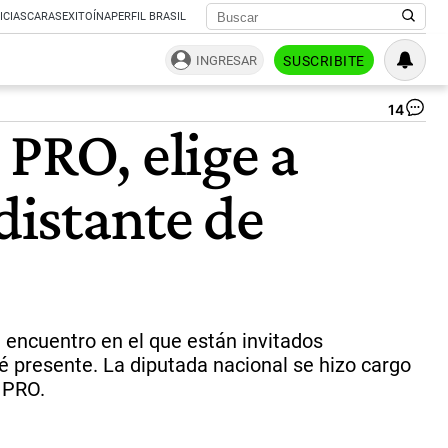
ICIAS
CARAS
EXITOÍNA
PERFIL BRASIL
INGRESAR
SUSCRIBITE
14
Ma
PRO, elige a
Ma
y
Ma
distante de
Eu
Vid
|
NA
n encuentro en el que están invitados
té presente. La diputada nacional se hizo cargo
l PRO.