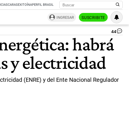
ICIAS
CARAS
EXITOÍNA
PERFIL BRASIL
INGRESAR
SUSCRIBITE
44
Jav
energética: habrá
Mil
|
NA
s y electricidad
ctricidad (ENRE) y del Ente Nacional Regulador