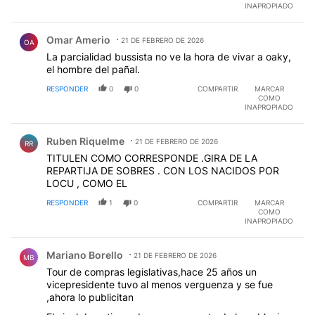
INAPROPIADO
Comentario de Omar Amerio.
Omar Amerio
21 DE FEBRERO DE 2026
OA
La parcialidad bussista no ve la hora de vivar a oaky,
el hombre del pañal.
RESPONDER
0
0
COMPARTIR
MARCAR
COMO
INAPROPIADO
Comentario de Ruben Riquelme.
Ruben Riquelme
21 DE FEBRERO DE 2026
RR
TITULEN COMO CORRESPONDE .GIRA DE LA
REPARTIJA DE SOBRES . CON LOS NACIDOS POR
LOCU , COMO EL
RESPONDER
1
0
COMPARTIR
MARCAR
COMO
INAPROPIADO
Comentario de Mariano Borello.
Mariano Borello
21 DE FEBRERO DE 2026
MB
Tour de compras legislativas,hace 25 años un
vicepresidente tuvo al menos verguenza y se fue
,ahora lo publicitan