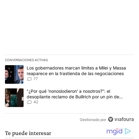
CONVERSACIONES ACTIVAS
Este listado muestra los artículos con más comentarios en los últim
Un artículo de tendencia con el título "Los gobernadores marcan l
Los gobernadores marcan límites a Milei y Massa
reaparece en la trastienda de las negociaciones
77
Un artículo de tendencia con el título ""¿Por qué 'nonoslodieron' a
"¿Por qué 'nonoslodieron' a nosotros?": el
desopilante reclamo de Bulllrich por un pin de
Malvinas
42
Gestionado por