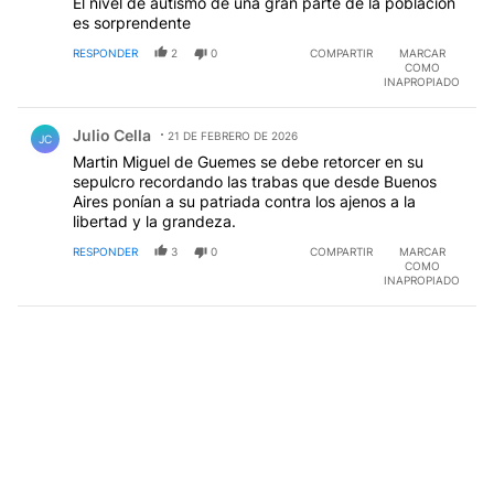
El nivel de autismo de una gran parte de la poblacion
es sorprendente
RESPONDER
2
0
COMPARTIR
MARCAR
COMO
INAPROPIADO
Comentario de Julio Cella.
Julio Cella
21 DE FEBRERO DE 2026
JC
Martin Miguel de Guemes se debe retorcer en su
sepulcro recordando las trabas que desde Buenos
Aires ponían a su patriada contra los ajenos a la
libertad y la grandeza.
RESPONDER
3
0
COMPARTIR
MARCAR
COMO
INAPROPIADO