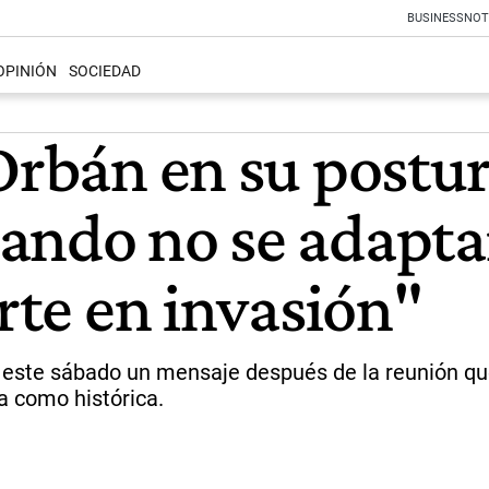
BUSINESS
NOT
OPINIÓN
SOCIEDAD
Orbán en su postur
ando no se adapt
erte en invasión"
ó este sábado un mensaje después de la reunión qu
ita como histórica.