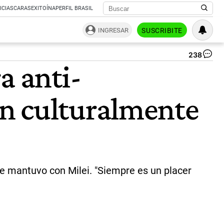
ICIAS
CARAS
EXITOÍNA
PERFIL BRASIL
INGRESAR
SUSCRIBITE
238
Jav
a anti-
Mil
en
Hu
an culturalmente
|
X
@O
e mantuvo con Milei. "Siempre es un placer