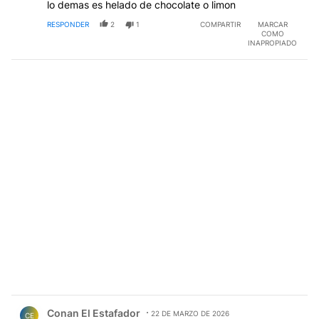
lo demas es helado de chocolate o limon
RESPONDER
2
1
COMPARTIR
MARCAR
COMO
INAPROPIADO
Comentario de Conan El Estafador.
Conan El Estafador
22 DE MARZO DE 2026
CE