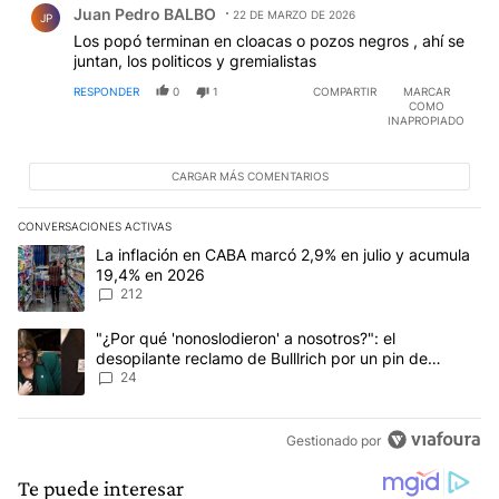
Juan Pedro BALBO
22 DE MARZO DE 2026
JP
Los popó terminan en cloacas o pozos negros , ahí se
juntan, los politicos y gremialistas
RESPONDER
0
1
COMPARTIR
MARCAR
COMO
INAPROPIADO
CARGAR MÁS COMENTARIOS
CONVERSACIONES ACTIVAS
Este listado muestra los artículos con más comentarios en los últim
Un artículo de tendencia con el título "La inflación en CABA marc
La inflación en CABA marcó 2,9% en julio y acumula
19,4% en 2026
212
Un artículo de tendencia con el título ""¿Por qué 'nonoslodieron' a
"¿Por qué 'nonoslodieron' a nosotros?": el
desopilante reclamo de Bulllrich por un pin de
Malvinas
24
Gestionado por