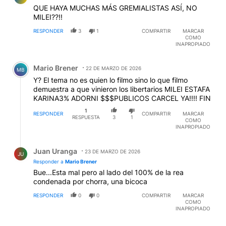
QUE HAYA MUCHAS MÁS GREMIALISTAS ASÍ, NO
MILEI??!!
RESPONDER
3
1
COMPARTIR
MARCAR
COMO
INAPROPIADO
Comentario de Mario Brener.
Mario Brener
22 DE MARZO DE 2026
MB
Y? El tema no es quien lo filmo sino lo que filmo
demuestra a que vinieron los libertarios MILEI ESTAFA
KARINA3% ADORNI $$$PUBLICOS CARCEL YA!!!! FIN
1
RESPONDER
COMPARTIR
MARCAR
RESPUESTA
3
1
COMO
INAPROPIADO
Respuesta de Juan Uranga.
Juan Uranga
23 DE MARZO DE 2026
JU
Responder a
Mario Brener
Bue...Esta mal pero al lado del 100% de la rea
condenada por chorra, una bicoca
RESPONDER
0
0
COMPARTIR
MARCAR
COMO
INAPROPIADO
Comentario de Juan Pedro BALBO.