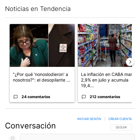
Noticias en Tendencia
Este listado muestra los artículos con más comentarios en los últim
Un artículo de tendencia con el título ""¿Por qué 'nonoslodieron
Un artículo de tendencia con 
"¿Por qué 'nonoslodieron' a
La inflación en CABA marcó
nosotros?": el desopilante ...
2,9% en julio y acumula
19,4...
24 comentarios
212 comentarios
INICIAR SESIÓN
|
CREAR CUENTA
Conversación
SIGA ESTA CO
SEGUIR