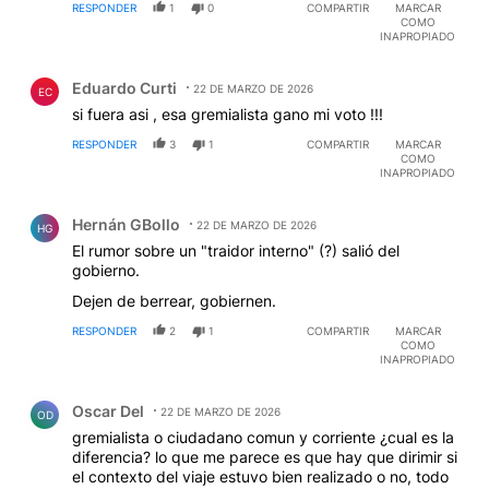
RESPONDER
1
0
COMPARTIR
MARCAR
COMO
INAPROPIADO
Comentario de Eduardo Curti.
Eduardo Curti
22 DE MARZO DE 2026
EC
si fuera asi , esa gremialista gano mi voto !!!
RESPONDER
3
1
COMPARTIR
MARCAR
COMO
INAPROPIADO
Comentario de Hernán GBollo.
Hernán GBollo
22 DE MARZO DE 2026
HG
El rumor sobre un "traidor interno" (?) salió del
gobierno.
Dejen de berrear, gobiernen.
RESPONDER
2
1
COMPARTIR
MARCAR
COMO
INAPROPIADO
Comentario de Oscar Del.
Oscar Del
22 DE MARZO DE 2026
OD
gremialista o ciudadano comun y corriente ¿cual es la
diferencia? lo que me parece es que hay que dirimir si
el contexto del viaje estuvo bien realizado o no, todo