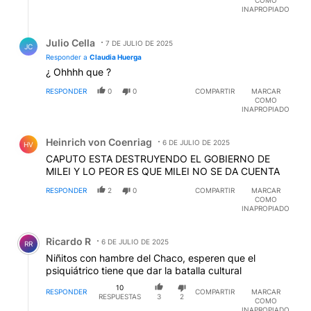
INAPROPIADO
Respuesta de Julio Cella.
Julio Cella
7 DE JULIO DE 2025
JC
Responder a
Claudia Huerga
¿ Ohhhh que ?
RESPONDER
0
0
COMPARTIR
MARCAR
COMO
INAPROPIADO
Comentario de Heinrich von Coenriag.
Heinrich von Coenriag
6 DE JULIO DE 2025
HV
CAPUTO ESTA DESTRUYENDO EL GOBIERNO DE
MILEI Y LO PEOR ES QUE MILEI NO SE DA CUENTA
RESPONDER
2
0
COMPARTIR
MARCAR
COMO
INAPROPIADO
Comentario de Ricardo R.
Ricardo R
6 DE JULIO DE 2025
RR
Niñitos con hambre del Chaco, esperen que el
psiquiátrico tiene que dar la batalla cultural
10
RESPONDER
COMPARTIR
MARCAR
RESPUESTAS
3
2
COMO
INAPROPIADO