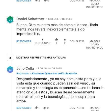
RESPONDER
2
0
COMPARTIR
MARCAR
COMO
INAPROPIADO
Comentario de Daniel Schattner.
Daniel Schattner
6 DE JULIO DE 2025
DS
Bueno. Otra muestra más de cómo el desequilibrio
mental nos llevará inexorablemente a algo
impredescible.
4
RESPONDER
COMPARTIR
MARCAR
RESPUESTAS
4
2
COMO
INAPROPIADO
2 respuestas más antiguas
MOSTRAR RESPUESTAS MÁS ANTIGUAS
2
Respuesta de Julio Cella.
Julio Cella
7 DE JULIO DE 2025
JC
Responder a
Kirchovos Que votas en Kirchonistán.
Desgraciadamente , yo no soy comunista pero y a la
vista está que cuando pueden salir del yugo , su
desarrollo y tecnología es exponencial....no te llama la
atención que estos , buscan desesperadamente
destruir el país y la tecnología.....no escupir para
arriba.
RESPONDER
1
0
COMPARTIR
MARCAR
COMO