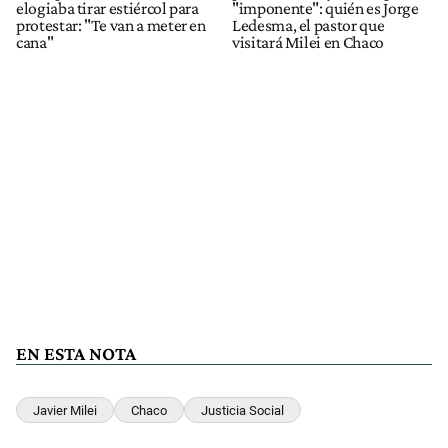
elogiaba tirar estiércol para
"imponente": quién es Jorge
protestar: "Te van a meter en
Ledesma, el pastor que
cana"
visitará Milei en Chaco
EN ESTA NOTA
Javier Milei
Chaco
Justicia Social