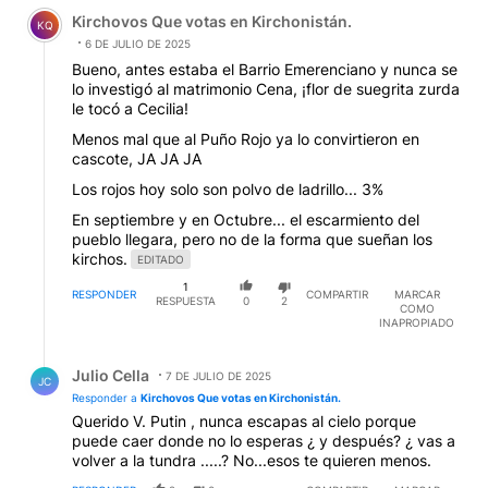
Comentario de Kirchovos Que votas en Kirchonistán..
Kirchovos Que votas en Kirchonistán.
KQ
6 DE JULIO DE 2025
Bueno, antes estaba el Barrio Emerenciano y nunca se
lo investigó al matrimonio Cena, ¡flor de suegrita zurda
le tocó a Cecilia!
Menos mal que al Puño Rojo ya lo convirtieron en
cascote, JA JA JA
Los rojos hoy solo son polvo de ladrillo... 3%
En septiembre y en Octubre... el escarmiento del
pueblo llegara, pero no de la forma que sueñan los
kirchos.
EDITADO
1
RESPONDER
COMPARTIR
MARCAR
RESPUESTA
0
2
COMO
INAPROPIADO
Respuesta de Julio Cella.
Julio Cella
7 DE JULIO DE 2025
JC
Responder a
Kirchovos Que votas en Kirchonistán.
Querido V. Putin , nunca escapas al cielo porque
puede caer donde no lo esperas ¿ y después? ¿ vas a
volver a la tundra .....? No...esos te quieren menos.