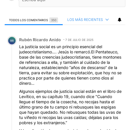
LOS MÁS RECIENTES
TODOS LOS COMENTARIOS
350
Todos los comentarios
Comentario de Rubén Ricardo Anido.
Rubén Ricardo Anido
7 DE JULIO DE 2025
RR
La justicia social es un principio esencial del
judeocristianismo…. Jesús lo remarcó.El Pentateuco,
base de las creencias judeocristianas, tiene montones
de referencias a ella, y también al cuidado de la
naturaleza, estableciendo “años de descanso” de la
tierra, para evitar su sobre explotación, que hoy no se
practica por parte de quienes tienen como dios al
dinero…
Algunos ejemplos de justicia social están en el libro de
Levítico, en su capítulo 19, cuando dice "Cuando
llegue el tiempo de la cosecha, no recojas hasta el
último grano de tu campo ni rebusques las espigas
que hayan quedado. No rebusques todas las uvas de
tu viñedo ni recojas las uvas caídas; déjalas para los
pobres y los extranjeros.”