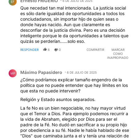
Ernesto FRIGERIO
6 DE JULIO DE 2025
EF
Que necedad tan mal intencionada. La justicia social
es sólo darle igualdad de oportunidades a todos los
conciudadanos, sin importar hijo de quien seas o
donde hayas nacido. Aun que claramente es
desconfiar de la justicia divina. Pero es una decisión
inteligente porque le da oportunidades a talentos que
quizás se perderían......solo eso.
RESPONDER
6
0
COMPARTIR
MARCAR
COMO
INAPROPIADO
Comentario de Máximo Papasidero.
Máximo Papasidero
6 DE JULIO DE 2025
MP
¿Cómo podríamos explicar tamaño engendro de la
política que no puede entender que hay límites en los
que esta no puede intervenir?
Religión y Estado asuntos separados.
La fe No es un bien negociable, no hay mayor virtud
que el Temor a Dios. Para ejemplo podemos recurrir a
la vida de Abraham, elegido por Dios para ser el
padre de la Fé. No dudó en sacrificar a su propio hijo
por obediencia a su fé. Nadie le había hablado de ese
"Dios" que caminaba junta a el y tenía una relación de