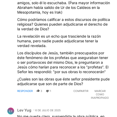
amigos, solo él lo escuchaba. (Para mayor información
Abraham había salido de Ur de los Caldeos en la
Mesopotamia, hoy es Irak)
Cómo podríamos calificar a estos discursos de política
religiosa? Quienes pueden adjudicarse el derecho de
la verdad de Dios?
La revelación es un echo que trasciende la razón
humana, pero nadie puede adjudicarse tener la
verdad revelada.
Los discípulos de Jesús, también preocupados por
éste fenómeno de los profetas que aseguraban tener
o ser portavoces del mismo Dios, le preguntaron a
Jesús cómo harían para reconocer a los "profetas". El
Señor les respondió: "por sus obras lo reconocerán"
¿Cuales son las obras que éste señor presidente pude
adjudicarse que son de parte de Dios?
RESPONDER
3
1
COMPARTIR
MARCAR
COMO
INAPROPIADO
Comentario de Lev Yug.
Lev Yug
6 DE JULIO DE 2025
LY
No me queda claro, suspendida la obra pública, en