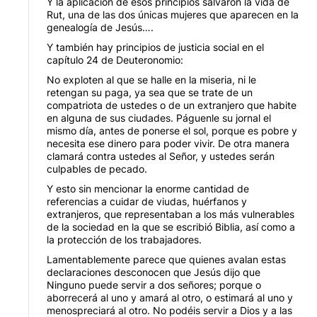
Y la aplicación de esos principios salvaron la vida de
Rut, una de las dos únicas mujeres que aparecen en la
genealogía de Jesús….
Y también hay principios de justicia social en el
capítulo 24 de Deuteronomio:
No exploten al que se halle en la miseria, ni le
retengan su paga, ya sea que se trate de un
compatriota de ustedes o de un extranjero que habite
en alguna de sus ciudades. Páguenle su jornal el
mismo día, antes de ponerse el sol, porque es pobre y
necesita ese dinero para poder vivir. De otra manera
clamará contra ustedes al Señor, y ustedes serán
culpables de pecado.
Y esto sin mencionar la enorme cantidad de
referencias a cuidar de viudas, huérfanos y
extranjeros, que representaban a los más vulnerables
de la sociedad en la que se escribió Biblia, así como a
la protección de los trabajadores.
Lamentablemente parece que quienes avalan estas
declaraciones desconocen que Jesús dijo que
Ninguno puede servir a dos señores; porque o
aborrecerá al uno y amará al otro, o estimará al uno y
menospreciará al otro. No podéis servir a Dios y a las