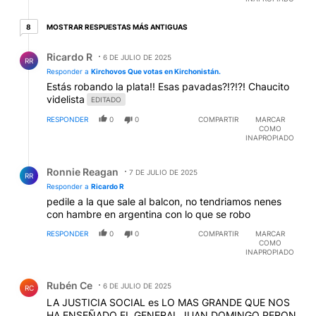
8 respuestas más antiguas
MOSTRAR RESPUESTAS MÁS ANTIGUAS
8
Respuesta de Ricardo R.
Ricardo R
6 DE JULIO DE 2025
RR
Responder a
Kirchovos Que votas en Kirchonistán.
Estás robando la plata!! Esas pavadas?!?!?! Chaucito
videlista
EDITADO
RESPONDER
0
0
COMPARTIR
MARCAR
COMO
INAPROPIADO
Respuesta de Ronnie Reagan.
Ronnie Reagan
7 DE JULIO DE 2025
RR
Responder a
Ricardo R
pedile a la que sale al balcon, no tendriamos nenes
con hambre en argentina con lo que se robo
RESPONDER
0
0
COMPARTIR
MARCAR
COMO
INAPROPIADO
Comentario de Rubén Ce.
Rubén Ce
6 DE JULIO DE 2025
RC
LA JUSTICIA SOCIAL es LO MAS GRANDE QUE NOS
HA ENSEÑADO EL GENERAL JUAN DOMINGO PERON