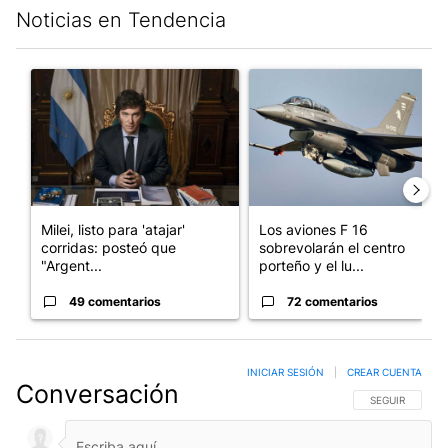
Noticias en Tendencia
Este listado muestra los artículos con más comentarios en los últim
Un artículo de tendencia con el título "Milei, listo para 'atajar
Un artículo de tendencia con e
Milei, listo para 'atajar'
Los aviones F 16
corridas: posteó que
sobrevolarán el centro
"Argent...
porteño y el lu...
49 comentarios
72 comentarios
INICIAR SESIÓN
|
CREAR CUENTA
Conversación
SIGA ESTA CO
SEGUIR