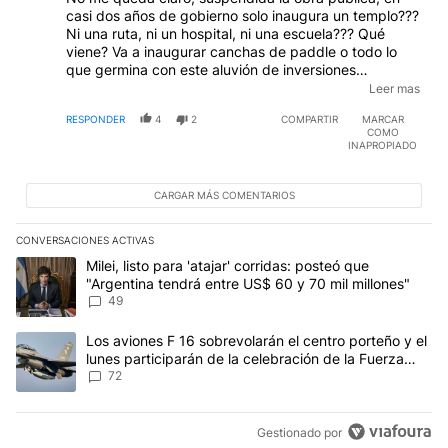
casi dos años de gobierno solo inaugura un templo???
Ni una ruta, ni un hospital, ni una escuela??? Qué
viene? Va a inaugurar canchas de paddle o todo lo
que germina con este aluvión de inversiones
privadas??? Siga siga... Arquero de Chacarita, este
Leer mas
funebrero nos entierra. No cumple ni para salvar las
RESPONDER
4
2
COMPARTIR
MARCAR
apariencias del crecimiento demográfico del país.
COMO
INAPROPIADO
CARGAR MÁS COMENTARIOS
CONVERSACIONES ACTIVAS
Este listado muestra los artículos con más comentarios en los últim
Un artículo de tendencia con el título "Milei, listo para 'atajar' 
Milei, listo para 'atajar' corridas: posteó que
"Argentina tendrá entre US$ 60 y 70 mil millones"
49
Un artículo de tendencia con el título "Los aviones F 16 sobrevola
Los aviones F 16 sobrevolarán el centro porteño y el
lunes participarán de la celebración de la Fuerza
Aérea
72
Gestionado por