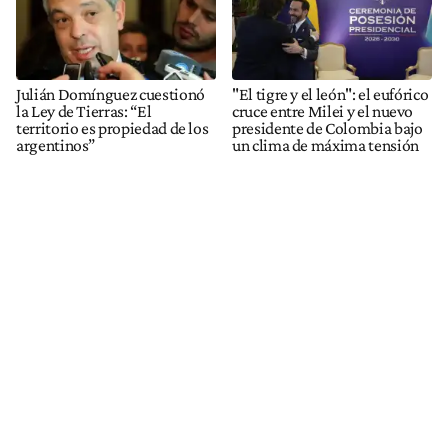
Julián Domínguez cuestionó
"El tigre y el león": el eufórico
la Ley de Tierras: “El
cruce entre Milei y el nuevo
territorio es propiedad de los
presidente de Colombia bajo
argentinos”
un clima de máxima tensión