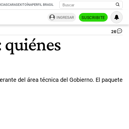
ICIAS
CARAS
EXITOÍNA
PERFIL BRASIL
INGRESAR
SUSCRIBITE
26
Fe
: quiénes
St
|
CE
rante del área técnica del Gobierno. El paquete