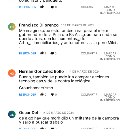
comunista y banquero.
RESPONDER
0
0
COMPARTIR
MARCAR
COMO
INAPROPIADO
Comentario de Francisco Dilorenzo.
Francisco Dilorenzo
14 DE MARZO DE 2024
FD
Me imagino,,que esto tambien ira, para el mejor
gobernador de la Pcia d e Bs As,,,,que para nada se
quedo atras, con los aumentos,,,de
Arba,,,,,inmobiliarrios, y automotores . . .a pero Milei . .
.
RESPONDER
1
0
COMPARTIR
MARCAR
COMO
INAPROPIADO
Comentario de Hernán González Bollo.
Hernán González Bollo
14 DE MARZO DE 2024
HG
Bueno, también se puede ir a comprar acciones
tecnológicas y de la contra ideológica.
Grouchomarxismo
RESPONDER
0
0
COMPARTIR
MARCAR
COMO
INAPROPIADO
Comentario de Oscar Del.
Oscar Del
14 DE MARZO DE 2024
OD
de algo hay que morir dijo un militante de la campora
y salio a buscar trabajo
RESPONDER
1
0
COMPARTIR
MARCAR