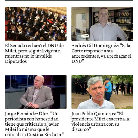
El Senado rechazó el DNU de
Andrés Gil Dominguéz: "Si la
Milei, pero seguirá vigente
Corte responde a sus
mientras no lo invalide
antecedentes, va a rechazar el
Diputados
DNU"
Jorge Fernández Díaz: "Un
Juan Pablo Quinteros: “El
periodista con honestidad
presidente Milei exacerba la
tiene que criticarle a Javier
violencia urbana con su
Milei lo mismo que le
discurso"
criticaba a Cristina Kirchner"