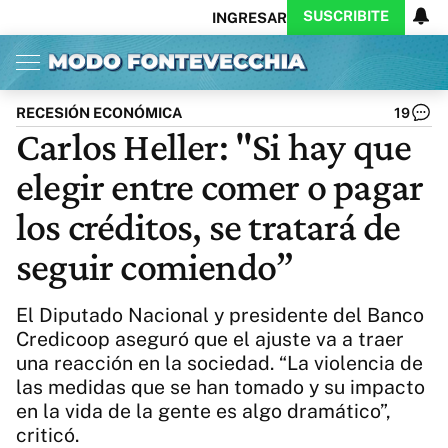
SUSCRIBITE
INGRESAR
Inicio
Ahora
Opinión
Actualidad
Política
Economía
Columnistas
Política
Pymes
Salud
RECESIÓN ECONÓMICA
19
Ciencia
Protagonistas
Tecnología
Carlos Heller: "Si hay que
Cultura
Arte
Educación
elegir entre comer o pagar
Internacional
Clima
Deportes
CARAS
Exitoina
Turismo
los créditos, se tratará de
Videos
Córdoba
Reperfilar
seguir comiendo”
Business
Noticias
Caras
Exitoina
Gaming
Vivo
El Diputado Nacional y presidente del Banco
Diario del Juicio
Credicoop aseguró que el ajuste va a traer
una reacción en la sociedad. “La violencia de
las medidas que se han tomado y su impacto
en la vida de la gente es algo dramático”,
criticó.