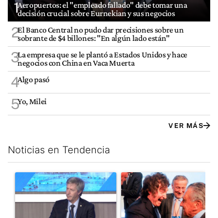
1
Aeropuertos: el "empleado fallado" debe tomar una
decisión crucial sobre Eurnekian y sus negocios
2
El Banco Central no pudo dar precisiones sobre un
sobrante de $4 billones: "En algún lado están"
3
La empresa que se le plantó a Estados Unidos y hace
negocios con China en Vaca Muerta
4
Algo pasó
5
Yo, Milei
VER MÁS
Noticias en Tendencia
Este listado muestra los artículos con más comentarios en los últim
Un artículo de tendencia con el título "El Banco Central no pud
Un artículo de tendencia con e