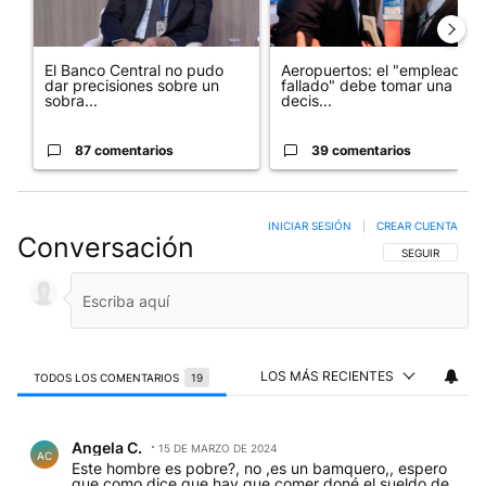
El Banco Central no pudo
Aeropuertos: el "empleado
dar precisiones sobre un
fallado" debe tomar una
sobra...
decis...
87 comentarios
39 comentarios
INICIAR SESIÓN
|
CREAR CUENTA
Conversación
SIGA ESTA CO
SEGUIR
LOS MÁS RECIENTES
TODOS LOS COMENTARIOS
19
Todos los comentarios
Comentario de Angela C..
Angela C.
15 DE MARZO DE 2024
AC
Este hombre es pobre?, no ,es un bamquero,, espero
que como dice que hay que comer doné el sueldo de