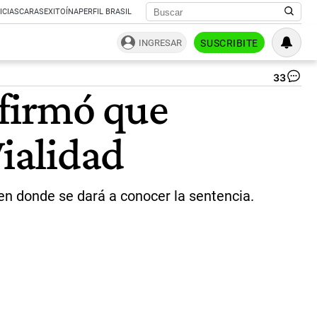
ICIAS
CARAS
EXITOÍNA
PERFIL BRASIL
INGRESAR
SUSCRIBITE
33
Cri
nfirmó que
Kir
|
NA
Vialidad
a en donde se dará a conocer la sentencia.