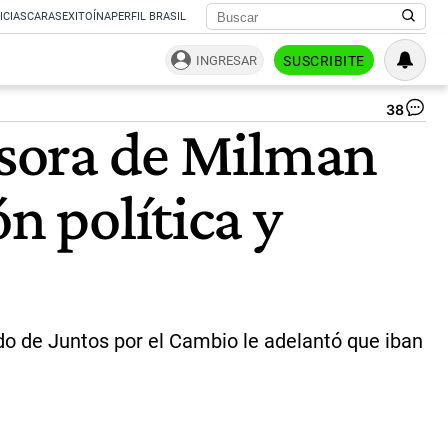
ICIAS
CARAS
EXITOÍNA
PERFIL BRASIL
INGRESAR
SUSCRIBITE
38
Cri
sesora de Milman
Kir
-
Ca
n política y
Gó
Mó
|
ce
o de Juntos por el Cambio le adelantó que iban