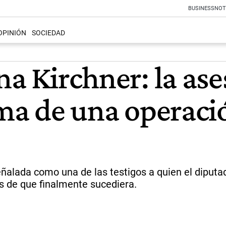
BUSINESS
NOT
OPINIÓN
SOCIEDAD
na Kirchner: la a
ima de una operació
alada como una de las testigos a quien el diputad
es de que finalmente sucediera.