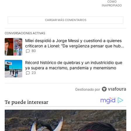
COMO
INAPROPIADO
CARGAR MÁS COMENTARIOS
CONVERSACIONES ACTIVAS
Este listado muestra los artículos con más comentarios en los últim
Un artículo de tendencia con el título "Milei despidió a Jorge Mes
Milei despidió a Jorge Messi y cuestionó a quienes
criticaron a Lionel: “Da vergüenza pensar que hubo
anti-Messi”
80
Un artículo de tendencia con el título "Récord histórico de quie
Récord histórico de quiebras y un industricidio que
ya supera a macrismo, pandemia y menemismo
23
Gestionado por