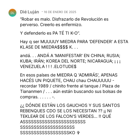
Comentario de Dié Luján.
Dié Luján
16 DE ENERO DE 2025
DL
“Robar es malo. Disfrazarlo de Revolución es
perverso. Creerlo es enfermizo.
Y defenderlo es PA TÉ TI K-O”.
Hay q ser MUUUUY MIEDRA PARA 'DEFENDER' A ESTA
KLASE DE MIEDRA$$$$ K. . .
andá. . . ANDÁ A 'MANIFESTAR' EN CHINA; RUSIA;
KUBA; IRÁN; KOREA DEL NORTE; NICARAGUA; ¡ ¡ ¡
VENEZUELA ! ! ! .ELOTUDE$
En esos países de MIEDRA Q 'ADMIRÁS', APENAS
HACÉS UN PIQUETE, CHAU chau CHAUUUUU -
recordar 1989 / chinito frente al tanque / Plaza de
Tiananmen / . . . aún están buscando sus bolsas de
compras. . . . . . -.
¿¿ DÓNDE ESTÁN LOS GAUCHOS Y SUS SANTOS
REBENQUES CDO SE LOS NECESITAN ?? ¡¡ NI
TEKLEAR DE LOS FALCON'S VERDES... !! QUÉ
ASSSSSSSSSSSSSSSSSSSSSSS
SSSSSSSSSSSSSSSSSSSS
SSSSSSSSSSSSSSSSSSKO ✞