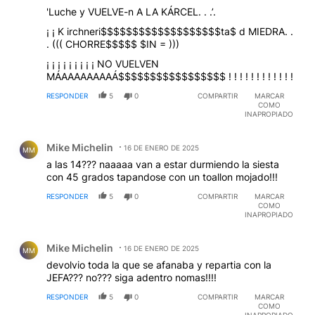
'Luche y VUELVE-n A LA KÁRCEL. . .’.
¡ ¡ K irchneri$$$$$$$$$$$$$$$$$$$ta$ d MIEDRA. .
. ((( CHORRE$$$$$ $IN = )))
¡ ¡ ¡ ¡ ¡ ¡ ¡ ¡ ¡ NO VUELVEN
MÁAAAAAAAAÁ$$$$$$$$$$$$$$$$$ ! ! ! ! ! ! ! ! ! ! ! !
RESPONDER
5
0
COMPARTIR
MARCAR
COMO
INAPROPIADO
Comentario de Mike Michelin.
Mike Michelin
16 DE ENERO DE 2025
MM
a las 14??? naaaaa van a estar durmiendo la siesta
con 45 grados tapandose con un toallon mojado!!!
RESPONDER
5
0
COMPARTIR
MARCAR
COMO
INAPROPIADO
Comentario de Mike Michelin.
Mike Michelin
16 DE ENERO DE 2025
MM
devolvio toda la que se afanaba y repartia con la
JEFA??? no??? siga adentro nomas!!!!
RESPONDER
5
0
COMPARTIR
MARCAR
COMO