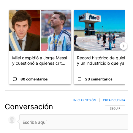
Este listado muestra los artículos con más comentarios en los últim
Un artículo de tendencia con el título "Milei despidió a Jorge 
Un artículo de tendencia con 
Milei despidió a Jorge Messi
Récord histórico de quiebras
y cuestionó a quienes crit...
y un industricidio que ya ...
80 comentarios
23 comentarios
INICIAR SESIÓN
|
CREAR CUENTA
Conversación
SIGA ESTA CO
SEGUIR