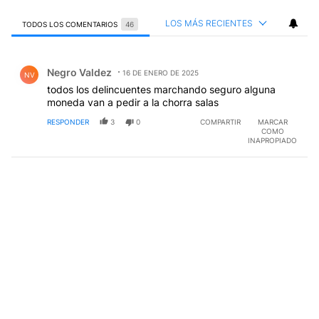
LOS MÁS RECIENTES
TODOS LOS COMENTARIOS
46
Todos los comentarios
Comentario de Negro Valdez.
Negro Valdez
16 DE ENERO DE 2025
NV
todos los delincuentes marchando seguro alguna
moneda van a pedir a la chorra salas
RESPONDER
3
0
COMPARTIR
MARCAR
COMO
INAPROPIADO