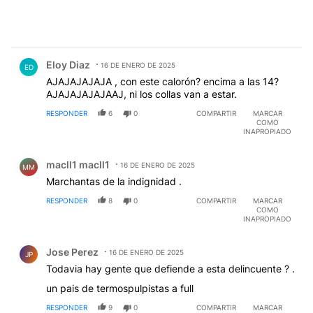
Comentario de Eloy Diaz.
Eloy Diaz
16 DE ENERO DE 2025
ED
AJAJAJAJAJA , con este calorón? encima a las 14?
AJAJAJAJAJAAJ, ni los collas van a estar.
RESPONDER
6
0
COMPARTIR
MARCAR
COMO
INAPROPIADO
Comentario de macll1 macll1.
macll1 macll1
16 DE ENERO DE 2025
MM
Marchantas de la indignidad .
RESPONDER
8
0
COMPARTIR
MARCAR
COMO
INAPROPIADO
Comentario de Jose Perez.
Jose Perez
16 DE ENERO DE 2025
JP
Todavia hay gente que defiende a esta delincuente ? .
un pais de termospulpistas a full
RESPONDER
9
0
COMPARTIR
MARCAR