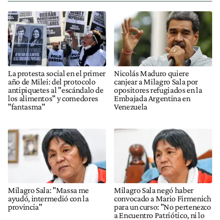
La protesta social en el primer
Nicolás Maduro quiere
año de Milei: del protocolo
canjear a Milagro Sala por
antipiquetes al "escándalo de
opositores refugiados en la
los alimentos" y comedores
Embajada Argentina en
"fantasma"
Venezuela
Milagro Sala: "Massa me
Milagro Sala negó haber
ayudó, intermedió con la
convocado a Mario Firmenich
provincia"
para un curso: "No pertenezco
a Encuentro Patriótico, ni lo