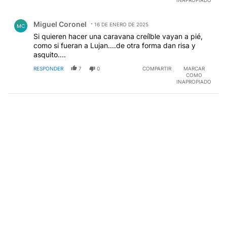
INAPROPIADO
Comentario de Miguel Coronel.
Miguel Coronel
16 DE ENERO DE 2025
MC
Si quieren hacer una caravana creílble vayan a pié,
como si fueran a Lujan....de otra forma dan risa y
asquito....
RESPONDER
7
0
COMPARTIR
MARCAR
COMO
INAPROPIADO