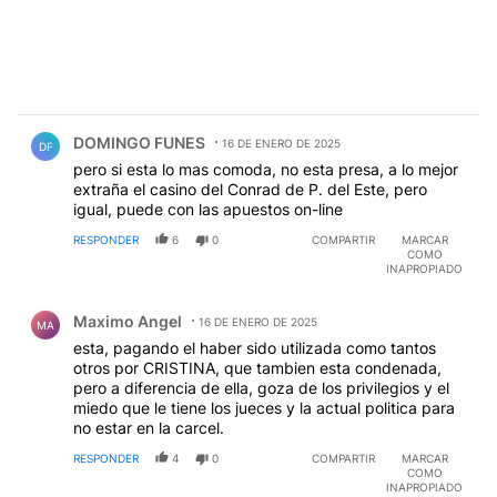
Comentario de DOMINGO FUNES.
DOMINGO FUNES
16 DE ENERO DE 2025
DF
pero si esta lo mas comoda, no esta presa, a lo mejor
extraña el casino del Conrad de P. del Este, pero
igual, puede con las apuestos on-line
RESPONDER
6
0
COMPARTIR
MARCAR
COMO
INAPROPIADO
Comentario de Maximo Angel.
Maximo Angel
16 DE ENERO DE 2025
MA
esta, pagando el haber sido utilizada como tantos
otros por CRISTINA, que tambien esta condenada,
pero a diferencia de ella, goza de los privilegios y el
miedo que le tiene los jueces y la actual politica para
no estar en la carcel.
RESPONDER
4
0
COMPARTIR
MARCAR
COMO
INAPROPIADO