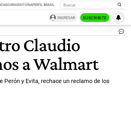
ICIAS
CARAS
EXITOÍNA
PERFIL BRASIL
INGRESAR
SUSCRIBITE
Pa
tro Claudio
Mo
re
qu
mos a Walmart
es
mu
dif
el
re
 Perón y Evita, rechace un reclamo de los
del
Ku
Ag
a
In
a
mi
de
añ