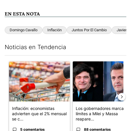
EN ESTA NOTA
Domingo Cavallo
Inflación
Juntos Por El Cambio
Javier Mi
Noticias en Tendencia
Este listado muestra los artículos con más comentarios en los últim
Un artículo de tendencia con el título "Inflación: economistas a
Un artículo de tendencia con e
Inflación: economistas
Los gobernadores marcan
advierten que el 2% mensual
límites a Milei y Massa
se c...
reapare...
5 comentarios
88 comentarios