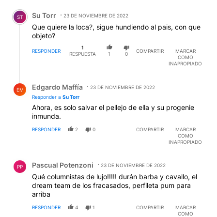
Comentario de Su Torr.
Su Torr
23 DE NOVIEMBRE DE 2022
ST
Que quiere la loca?, sigue hundiendo al pais, con que
objeto?
1
RESPONDER
COMPARTIR
MARCAR
RESPUESTA
1
0
COMO
INAPROPIADO
Respuesta de Edgardo Maffía.
Edgardo Maffía
23 DE NOVIEMBRE DE 2022
EM
Responder a
Su Torr
Ahora, es solo salvar el pellejo de ella y su progenie
inmunda.
RESPONDER
2
0
COMPARTIR
MARCAR
COMO
INAPROPIADO
Comentario de Pascual Potenzoni.
Pascual Potenzoni
23 DE NOVIEMBRE DE 2022
PP
Qué columnistas de lujo!!!!! durán barba y cavallo, el
dream team de los fracasados, perfileta pum para
arriba
RESPONDER
4
1
COMPARTIR
MARCAR
COMO