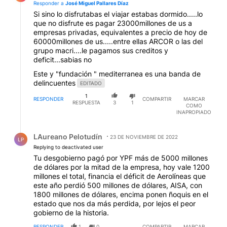
Responder a
José Miguel Pallares Díaz
Si sino lo disfrutabas el viajar estabas dormido.....lo
que no disfrute es pagar 23000millones de us a
empresas privadas, equivalentes a precio de hoy de
60000millones de us.....entre ellas ARCOR o las del
grupo macri....le pagamos sus creditos y
deficit...sabias no
Este y "fundación " mediterranea es una banda de
delincuentes
EDITADO
1
RESPONDER
COMPARTIR
MARCAR
RESPUESTA
3
1
COMO
INAPROPIADO
Respuesta de LAureano Pelotudín.
LAureano Pelotudín
23 DE NOVIEMBRE DE 2022
LP
Replying to deactivated user
Tu desgobierno pagó por YPF más de 5000 millones
de dólares por la mitad de la empresa, hoy vale 1200
millones el total, financia el déficit de Aerolíneas que
este año perdió 500 millones de dólares, AISA, con
1800 millones de dólares, encima ponen ñoquis en el
estado que nos da más perdida, por lejos el peor
gobierno de la historia.
RESPONDER
1
0
COMPARTIR
MARCAR