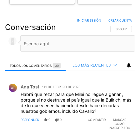
INICIAR SESIÓN
|
CREAR CUENTA
Conversación
SIGA ESTA CO
SEGUIR
LOS MÁS RECIENTES
TODOS LOS COMENTARIOS
30
Todos los comentarios
Comentario de Ana Tosi.
Ana Tosi
11 DE FEBRERO DE 2023
AT
Habrá que rezar para que Milei no llegue a ganar ,
porque si no destruye el país igual que la Bullrich, más
de lo que vienen haciendo desde hace décadas
nuestros gobiernos, incluido Cavallo?
RESPONDER
0
0
COMPARTIR
MARCAR
COMO
INAPROPIADO