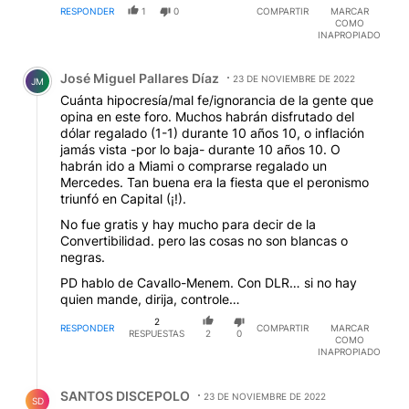
RESPONDER
1
0
COMPARTIR
MARCAR
COMO
INAPROPIADO
Comentario de José Miguel Pallares Díaz.
José Miguel Pallares Díaz
23 DE NOVIEMBRE DE 2022
JM
Cuánta hipocresía/mal fe/ignorancia de la gente que
opina en este foro. Muchos habrán disfrutado del
dólar regalado (1-1) durante 10 años 10, o inflación
jamás vista -por lo baja- durante 10 años 10. O
habrán ido a Miami o comprarse regalado un
Mercedes. Tan buena era la fiesta que el peronismo
triunfó en Capital (¡!).
No fue gratis y hay mucho para decir de la
Convertibilidad. pero las cosas no son blancas o
negras.
PD hablo de Cavallo-Menem. Con DLR… si no hay
quien mande, dirija, controle…
2
RESPONDER
COMPARTIR
MARCAR
RESPUESTAS
2
0
COMO
INAPROPIADO
Respuesta de SANTOS DISCEPOLO.
SANTOS DISCEPOLO
23 DE NOVIEMBRE DE 2022
SD