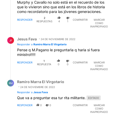
Murphy y Cavallo no solo está en el recuerdo de los
que lo vivieron sino que está en los libros de historia
como recordatorio para las jóvenes generaciones.
2
RESPONDER
COMPARTIR
MARCAR
RESPUESTAS
4
1
COMO
INAPROPIADO
Respuesta de Jesus Fava.
Jesus Fava
24 DE NOVIEMBRE DE 2022
JF
Responder a
Ramiro Marra El Virgotario
Pense q M.Pagano le preguntarìa q haria si fuera
ministro!!!!!
1
RESPONDER
COMPARTIR
MARCAR
RESPUESTA
0
0
COMO
INAPROPIADO
Respuesta de Ramiro Marra El Virgotario.
Ramiro Marra El Virgotario
RM
24 DE NOVIEMBRE DE 2022
Responder a
Jesus Fava
Que va a preguntar esa tur rita militante.
EDITADO
RESPONDER
0
0
COMPARTIR
MARCAR
COMO
INAPROPIADO