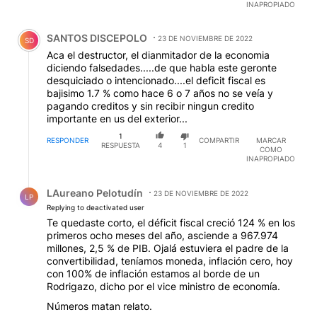
INAPROPIADO
Comentario de SANTOS DISCEPOLO.
SANTOS DISCEPOLO
23 DE NOVIEMBRE DE 2022
SD
Aca el destructor, el dianmitador de la economia
diciendo falsedades.....de que habla este geronte
desquiciado o intencionado....el deficit fiscal es
bajisimo 1.7 % como hace 6 o 7 años no se veía y
pagando creditos y sin recibir ningun credito
importante en us del exterior...
1
RESPONDER
COMPARTIR
MARCAR
RESPUESTA
4
1
COMO
INAPROPIADO
Respuesta de LAureano Pelotudín.
LAureano Pelotudín
23 DE NOVIEMBRE DE 2022
LP
Replying to deactivated user
Te quedaste corto, el déficit fiscal creció 124 % en los
primeros ocho meses del año, asciende a 967.974
millones, 2,5 % de PIB. Ojalá estuviera el padre de la
convertibilidad, teníamos moneda, inflación cero, hoy
con 100% de inflación estamos al borde de un
Rodrigazo, dicho por el vice ministro de economía.
Números matan relato.