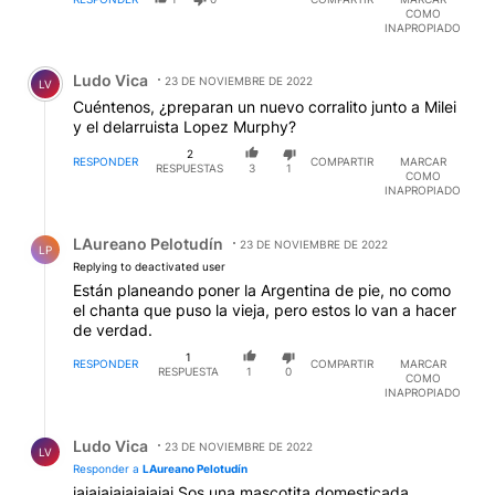
COMO
INAPROPIADO
Comentario de Ludo Vica.
Ludo Vica
23 DE NOVIEMBRE DE 2022
LV
Cuéntenos, ¿preparan un nuevo corralito junto a Milei
y el delarruista Lopez Murphy?
2
RESPONDER
COMPARTIR
MARCAR
RESPUESTAS
3
1
COMO
INAPROPIADO
Respuesta de LAureano Pelotudín.
LAureano Pelotudín
23 DE NOVIEMBRE DE 2022
LP
Replying to deactivated user
Están planeando poner la Argentina de pie, no como
el chanta que puso la vieja, pero estos lo van a hacer
de verdad.
1
RESPONDER
COMPARTIR
MARCAR
RESPUESTA
1
0
COMO
INAPROPIADO
Respuesta de Ludo Vica.
Ludo Vica
23 DE NOVIEMBRE DE 2022
LV
Responder a
LAureano Pelotudín
jajajajajajajajaj Sos una mascotita domesticada