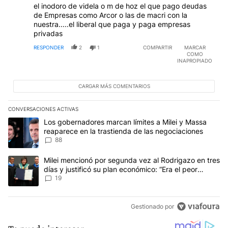
el inodoro de videla o m de hoz el que pago deudas
de Empresas como Arcor o las de macri con la
nuestra.....el liberal que paga y paga empresas
privadas
RESPONDER
2
1
COMPARTIR
MARCAR
COMO
INAPROPIADO
CARGAR MÁS COMENTARIOS
CONVERSACIONES ACTIVAS
Este listado muestra los artículos con más comentarios en los últim
Un artículo de tendencia con el título "Los gobernadores marcan l
Los gobernadores marcan límites a Milei y Massa
reaparece en la trastienda de las negociaciones
88
Un artículo de tendencia con el título "Milei mencionó por segunda
Milei mencionó por segunda vez al Rodrigazo en tres
días y justificó su plan económico: “Era el peor
escenario posible”
19
Gestionado por