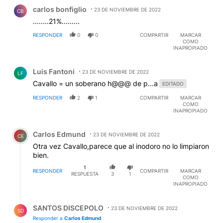
Comentario de carlos bonfiglio.
carlos bonfiglio
23 DE NOVIEMBRE DE 2022
CB
........21%.........
RESPONDER
0
0
COMPARTIR
MARCAR
COMO
INAPROPIADO
Comentario de Luis Fantoni.
Luis Fantoni
23 DE NOVIEMBRE DE 2022
LF
Cavallo = un soberano h@@@ de p...a
EDITADO
RESPONDER
2
1
COMPARTIR
MARCAR
COMO
INAPROPIADO
Comentario de Carlos Edmund.
Carlos Edmund
23 DE NOVIEMBRE DE 2022
CE
Otra vez Cavallo,parece que al inodoro no lo limpiaron
bien.
1
RESPONDER
COMPARTIR
MARCAR
RESPUESTA
3
1
COMO
INAPROPIADO
Respuesta de SANTOS DISCEPOLO.
SANTOS DISCEPOLO
23 DE NOVIEMBRE DE 2022
SD
Responder a
Carlos Edmund