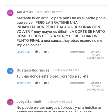
Comentario de Ani Amiel.
Ani Amiel
11 DE JUNIO DE 2025
AA
bastante buen articulo para perfil no es el padre por lo
que se ve,,,PERO LA SRA,TIENE UNA
INHABILITACION PERPETUA ASI QUE SOÑAR CON
VOLVER Y muy mayor es dificil,,,LA CORTE SE HARTO
COMO TODOS DE ESTA SRA, Y DECIDIO DAR UN
PUNTO FINAL a una causa...hay otras espero no me
impidan opinar
RESPONDER
0
0
COMPARTIR
MARCAR
COMO
INAPROPIADO
Comentario de Gustavo Rodriguez.
Gustavo Rodriguez
11 DE JUNIO DE 2025
GR
Tu viejo dónde está pibe!...llorando a su jefa
RESPONDER
1
0
COMPARTIR
MARCAR
COMO
INAPROPIADO
Comentario de Jorge Sambeth.
Jorge Sambeth
11 DE JUNIO DE 2025
JS
No puede ejercer cargos públicos , y si la indultarian
podría ser como el 25 de mayo del 73 cuando