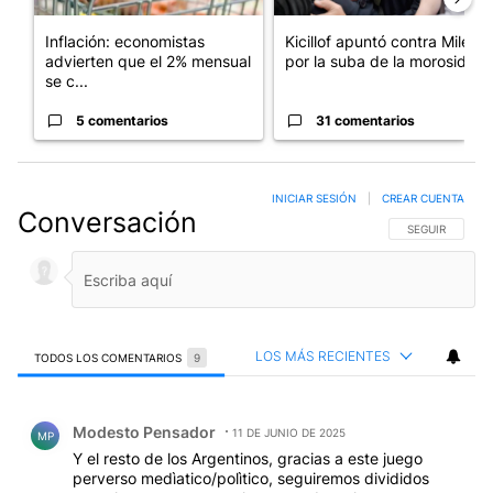
Inflación: economistas
Kicillof apuntó contra Milei
advierten que el 2% mensual
por la suba de la morosida...
se c...
5 comentarios
31 comentarios
INICIAR SESIÓN
|
CREAR CUENTA
Conversación
SIGA ESTA CO
SEGUIR
LOS MÁS RECIENTES
TODOS LOS COMENTARIOS
9
Todos los comentarios
Comentario de Modesto Pensador.
Modesto Pensador
11 DE JUNIO DE 2025
MP
Y el resto de los Argentinos, gracias a este juego
perverso medìatico/polìtico, seguiremos divididos