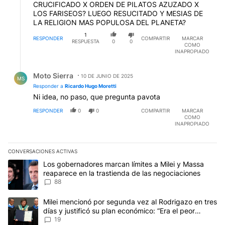
CRUCIFICADO X ORDEN DE PILATOS AZUZADO X
LOS FARISEOS? LUEGO RESUCITADO Y MESIAS DE
LA RELIGION MAS POPULOSA DEL PLANETA?
1
RESPONDER
COMPARTIR
MARCAR
RESPUESTA
0
0
COMO
INAPROPIADO
Respuesta de Moto Sierra.
Moto Sierra
10 DE JUNIO DE 2025
MS
Responder a
Ricardo Hugo Moretti
Ni idea, no paso, que pregunta pavota
RESPONDER
0
0
COMPARTIR
MARCAR
COMO
INAPROPIADO
CONVERSACIONES ACTIVAS
Este listado muestra los artículos con más comentarios en los últim
Un artículo de tendencia con el título "Los gobernadores marcan l
Los gobernadores marcan límites a Milei y Massa
reaparece en la trastienda de las negociaciones
88
Un artículo de tendencia con el título "Milei mencionó por segunda
Milei mencionó por segunda vez al Rodrigazo en tres
días y justificó su plan económico: “Era el peor
escenario posible”
19