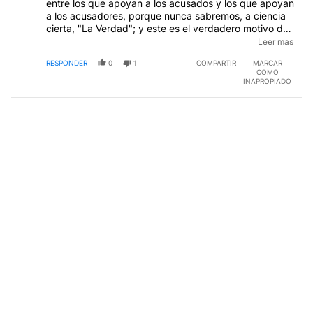
entre los que apoyan a los acusados y los que apoyan
a los acusadores, porque nunca sabremos, a ciencia
cierta, "La Verdad"; y este es el verdadero motivo de
nuestra crònica y malvada divisiòn: el nunca saber la
Leer mas
verdad, el ser tratados como ajenos al sistema,
RESPONDER
0
1
COMPARTIR
MARCAR
cuando en realidad La Patria somos nosotros.
COMO
INAPROPIADO