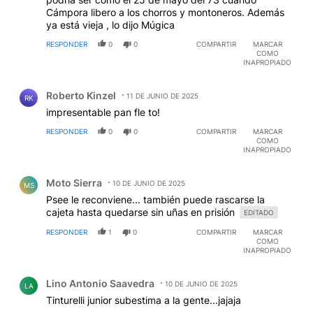
Cámpora libero a los chorros y montoneros. Además
ya está vieja , lo dijo Múgica
RESPONDER
0
0
COMPARTIR
MARCAR
COMO
INAPROPIADO
Comentario de Roberto Kinzel.
Roberto Kinzel
11 DE JUNIO DE 2025
RK
impresentable pan fle to!
RESPONDER
0
0
COMPARTIR
MARCAR
COMO
INAPROPIADO
Comentario de Moto Sierra.
Moto Sierra
10 DE JUNIO DE 2025
MS
Psee le reconviene... también puede rascarse la
cajeta hasta quedarse sin uñas en prisión
EDITADO
RESPONDER
1
0
COMPARTIR
MARCAR
COMO
INAPROPIADO
Comentario de Lino Antonio Saavedra.
Lino Antonio Saavedra
10 DE JUNIO DE 2025
LA
Tinturelli junior subestima a la gente...jajaja