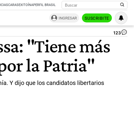
ICIAS
CARAS
EXITOÍNA
PERFIL BRASIL
INGRESAR
SUSCRIBITE
123
Pat
assa: "Tiene más
Bul
y
Se
or la Patria"
Ma
|
Ce
Per
a. Y dijo que los candidatos libertarios