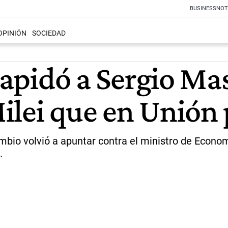
BUSINESS
NOT
OPINIÓN
SOCIEDAD
 lapidó a Sergio M
lei que en Unión p
mbio volvió a apuntar contra el ministro de Economí
.