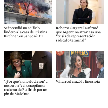
Se incendió un edificio
Roberto Gargarella afirmó
lindero a la casa de Cristina
que Argentina atraviesa una
Kirchner, en San José 1111
“crisis de representación
radical o terminal”
"¿Por qué 'nonoslodieron' a
Villarruel cruzó la línea roja
nosotros?": el desopilante
reclamo de Bulllrich por un
pin de Malvinas