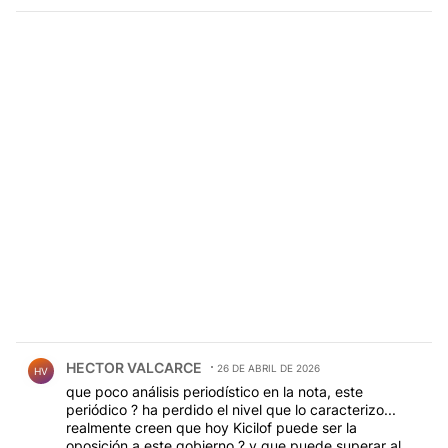
Comentario de HECTOR VALCARCE.
HECTOR VALCARCE
26 DE ABRIL DE 2026
HV
que poco análisis periodístico en la nota, este
periódico ? ha perdido el nivel que lo caracterizo...
realmente creen que hoy Kicilof puede ser la
oposición a este gobierno ? y que puede superar al