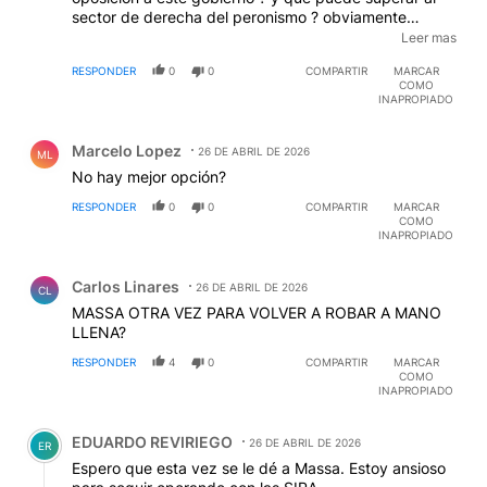
sector de derecha del peronismo ? obviamente
siempre van todos unidos (triunfaremos) pero creo
Leer mas
que ahora hay un cambio, es improbable que los
RESPONDER
0
0
COMPARTIR
MARCAR
votos por izquierda del peronismo acepten a Massa, y
COMO
creo que viceversa. Seguramente la opción va a ser
INAPROPIADO
un candidato continuador de las ideas económicas de
Comentario de Marcelo Lopez.
Milei, pero mas "políticamente correcto "
Marcelo Lopez
26 DE ABRIL DE 2026
ML
No hay mejor opción?
RESPONDER
0
0
COMPARTIR
MARCAR
COMO
INAPROPIADO
Comentario de Carlos Linares.
Carlos Linares
26 DE ABRIL DE 2026
CL
MASSA OTRA VEZ PARA VOLVER A ROBAR A MANO
LLENA?
RESPONDER
4
0
COMPARTIR
MARCAR
COMO
INAPROPIADO
Comentario de EDUARDO REVIRIEGO.
EDUARDO REVIRIEGO
26 DE ABRIL DE 2026
ER
Espero que esta vez se le dé a Massa. Estoy ansioso