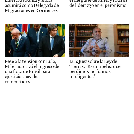
Libertad Avanza y ahora
el desgaste de Milei y la crisis
asumirá como Delegada de
de liderazgo en el peronismo
Migraciones en Corrientes
Pese a la tensión con Lula,
Luis Juez sobre la Ley de
Milei autorizó el ingreso de
Tierras: "Es una pelea que
una flota de Brasil para
perdimos, no fuimos
ejercicios navales
inteligentes"
compartidos