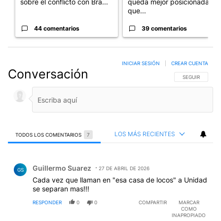
sobre el conflicto con Bra...
queda mejor posicionada
que...
44 comentarios
39 comentarios
INICIAR SESIÓN
|
CREAR CUENTA
Conversación
SIGA ESTA CO
SEGUIR
LOS MÁS RECIENTES
TODOS LOS COMENTARIOS
7
Todos los comentarios
Comentario de Guillermo Suarez.
Guillermo Suarez
27 DE ABRIL DE 2026
GS
Cada vez que llaman en "esa casa de locos" a Unidad
se separan mas!!!
RESPONDER
0
0
COMPARTIR
MARCAR
COMO
INAPROPIADO