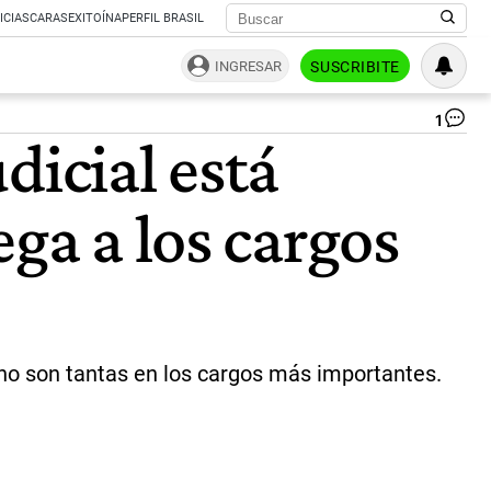
ICIAS
CARAS
EXITOÍNA
PERFIL BRASIL
INGRESAR
SUSCRIBITE
1
Pa
dicial está
de
Tri
|
ga a los cargos
Ce
 no son tantas en los cargos más importantes.